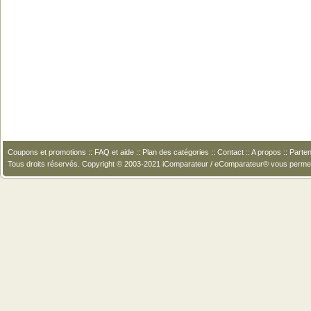
Coupons et promotions
::
FAQ et aide
::
Plan des catégories
::
Contact
::
A propos
::
Parten
Tous droits réservés. Copyright © 2003-2021 iComparateur / eComparateur® vous perme