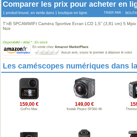
Comparer les prix pour acheter en li
1 produit trouvé, en vente dans 1 boutique en ligne.
TRIER PAR :
BOUTI
T'nB SPCAMWIFI Caméra Sportive Ecran LCD 1,5" (3,81 cm) 5 Mpix
Noir
Disponibilité / délai * : En stock
En vente chez
Amazon MarketPlace
Aucun avis, soyez le premier à déposer le votre
Les caméscopes numériques dans l
159,00 €
149,00 €
15
GoPro Max
Kodak Pixpro SP360 4K
Thomso