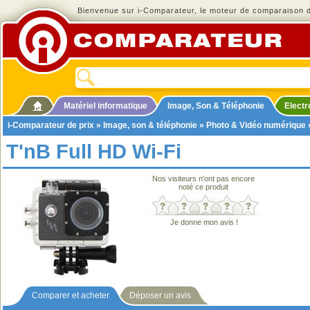
Bienvenue sur i-Comparateur, le moteur de comparaison de
Matériel informatique
Image, Son & Téléphonie
Elect
i-Comparateur de prix
»
Image, son & téléphonie
»
Photo & Vidéo numérique
T'nB Full HD Wi-Fi
Nos visiteurs n'ont pas encore
noté ce produit
Je donne mon avis !
Comparer et acheter
Déposer un avis