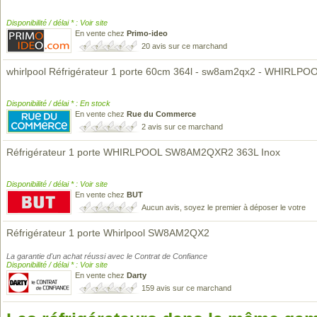
Disponibilité / délai * : Voir site
En vente chez
Primo-ideo
20 avis sur ce marchand
whirlpool Réfrigérateur 1 porte 60cm 364l - sw8am2qx2 - WHIRLPO
Disponibilité / délai * : En stock
En vente chez
Rue du Commerce
2 avis sur ce marchand
Réfrigérateur 1 porte WHIRLPOOL SW8AM2QXR2 363L Inox
Disponibilité / délai * : Voir site
En vente chez
BUT
Aucun avis, soyez le premier à déposer le votre
Réfrigérateur 1 porte Whirlpool SW8AM2QX2
La garantie d'un achat réussi avec le Contrat de Confiance
Disponibilité / délai * : Voir site
En vente chez
Darty
159 avis sur ce marchand