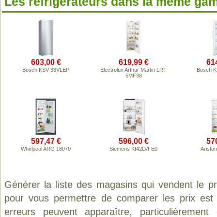
Les réfrigérateurs dans la même ga
603,00 €
619,99 €
61
Bosch KSV 33VLEP
Electrolux Arthur Martin LRT
Bosch 
5MF38
597,47 €
596,00 €
57
Whirlpool ARG 18070
Siemens KI42LVFE0
Aristo
Générer la liste des magasins qui vendent le p
pour vous permettre de comparer les prix est
erreurs peuvent apparaître, particulièremen