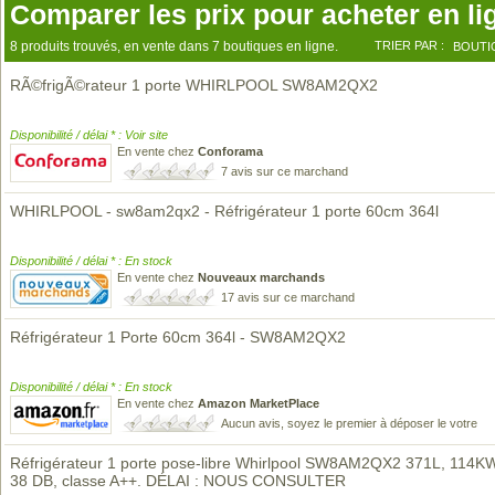
Comparer les prix pour acheter en li
8 produits trouvés, en vente dans 7 boutiques en ligne.
TRIER PAR :
BOUTI
RÃ©frigÃ©rateur 1 porte WHIRLPOOL SW8AM2QX2
Disponibilité / délai * : Voir site
En vente chez
Conforama
7 avis sur ce marchand
WHIRLPOOL - sw8am2qx2 - Réfrigérateur 1 porte 60cm 364l
Disponibilité / délai * : En stock
En vente chez
Nouveaux marchands
17 avis sur ce marchand
Réfrigérateur 1 Porte 60cm 364l - SW8AM2QX2
Disponibilité / délai * : En stock
En vente chez
Amazon MarketPlace
Aucun avis, soyez le premier à déposer le votre
Réfrigérateur 1 porte pose-libre Whirlpool SW8AM2QX2 371L, 114K
38 DB, classe A++. DÉLAI : NOUS CONSULTER