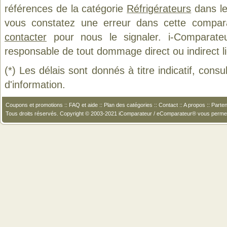
références de la catégorie
Réfrigérateurs
dans le
vous constatez une erreur dans cette compar
contacter
pour nous le signaler. i-Comparate
responsable de tout dommage direct ou indirect lié 
(*) Les délais sont donnés à titre indicatif, cons
d'information.
Coupons et promotions
::
FAQ et aide
::
Plan des catégories
::
Contact
::
A propos
::
Parten
Tous droits réservés. Copyright © 2003-2021 iComparateur / eComparateur® vous perme