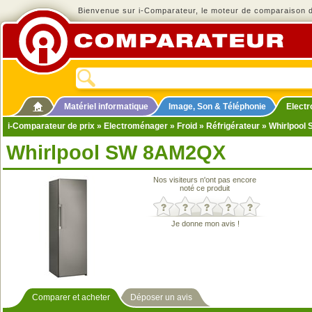
Bienvenue sur i-Comparateur, le moteur de comparaison de
Matériel informatique
Image, Son & Téléphonie
Elect
i-Comparateur de prix
»
Electroménager
»
Froid
»
Réfrigérateur
» Whirlpool
Whirlpool SW 8AM2QX
Nos visiteurs n'ont pas encore
noté ce produit
Je donne mon avis !
Comparer et acheter
Déposer un avis