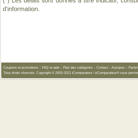
(*) Les délais sont donnés à titre indicatif, cons
d'information.
Coupons et promotions
::
FAQ et aide
::
Plan des catégories
::
Contact
::
A propos
::
Parten
Tous droits réservés. Copyright © 2003-2021 iComparateur / eComparateur® vous perme