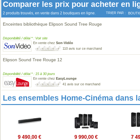
Comparer les prix pour acheter en li
2 produits trouvés, en vente dans 2 boutiques en ligne.
TRIER PAR :
BOUTI
Enceintes bibliothèque Elipson Sound Tree Rouge
Disponibilité / délai * : Voir site
En vente chez
Son-Vidéo
110 avis sur ce marchand
Elipson Sound Tree Rouge 12
Disponibilité / délai * : 15 à 30 jours
En vente chez
EasyLounge
41 avis sur ce marchand
Les ensembles Home-Cinéma dans l
9 490,00 €
9 990,00 €
7 4