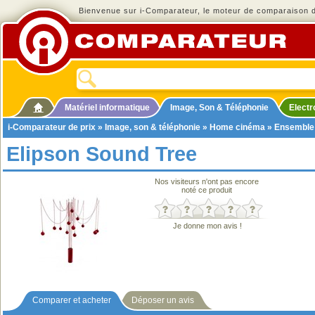
Bienvenue sur i-Comparateur, le moteur de comparaison de
Matériel informatique
Image, Son & Téléphonie
Elect
i-Comparateur de prix
»
Image, son & téléphonie
»
Home cinéma
»
Ensemble
Elipson Sound Tree
Nos visiteurs n'ont pas encore
noté ce produit
Je donne mon avis !
Comparer et acheter
Déposer un avis