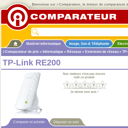
Bienvenue sur i-Comparateur, le moteur de comparaison de
Matériel informatique
Image, Son & Téléphonie
Elect
i-Comparateur de prix
»
Informatique
»
Réseaux
»
Extension de réseau
» TP-
TP-Link RE200
Nos visiteurs n'ont pas encore
noté ce produit
Je donne mon avis !
Comparer et acheter
Déposer un avis