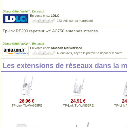
Disponibilité / délai * : En stock
En vente chez
LDLC
223 avis sur ce marchand
Tp-link RE200 repeteur wifi AC750 antennes internes
Disponibilité / délai * : En stock
En vente chez
Amazon MarketPlace
Aucun avis, soyez le premier à déposer le votre
Les extensions de réseaux dans la
26,96 €
24,91 €
24
TP-Link TL-WA865RE
TP-Link TL-WA855RE
TP-Link