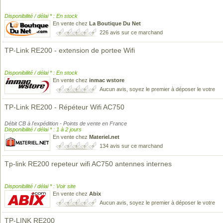
Disponibilité / délai * : En stock
En vente chez
La Boutique Du Net
226 avis sur ce marchand
TP-Link RE200 - extension de portee Wifi
Disponibilité / délai * : En stock
En vente chez
inmac wstore
Aucun avis, soyez le premier à déposer le votre
TP-Link RE200 - Répéteur Wifi AC750
Débit CB à l'expédition - Points de vente en France
Disponibilité / délai * : 1 à 2 jours
En vente chez
Materiel.net
134 avis sur ce marchand
Tp-link RE200 repeteur wifi AC750 antennes internes
Disponibilité / délai * : Voir site
En vente chez
Abix
Aucun avis, soyez le premier à déposer le votre
TP-LINK RE200