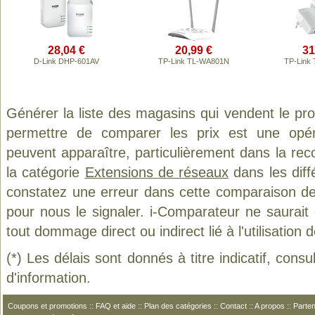
28,04 €
20,99 €
31
D-Link DHP-601AV
TP-Link TL-WA801N
TP-Link
Générer la liste des magasins qui vendent le pr
permettre de comparer les prix est une opér
peuvent apparaître, particulièrement dans la re
la catégorie
Extensions de réseaux
dans les diff
constatez une erreur dans cette comparaison de
pour nous le signaler. i-Comparateur ne saurait
tout dommage direct ou indirect lié à l'utilisation 
(*) Les délais sont donnés à titre indicatif, cons
d'information.
Coupons et promotions
::
FAQ et aide
::
Plan des catégories
::
Contact
::
A propos
::
Parten