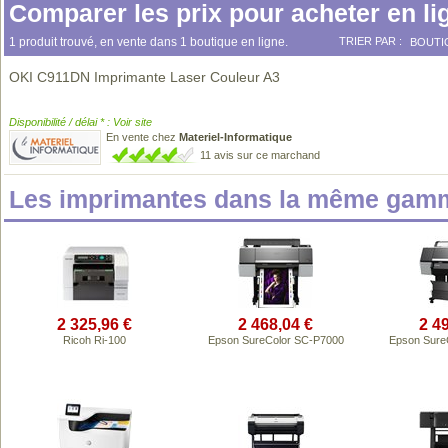
Comparer les prix pour acheter en li
1 produit trouvé, en vente dans 1 boutique en ligne.
TRIER PAR :
BOUTI
OKI C911DN Imprimante Laser Couleur A3
Disponibilité / délai * : Voir site
En vente chez
Materiel-Informatique
11 avis sur ce marchand
Les imprimantes dans la même gamm
2 325,96 €
2 468,04 €
2 4
Ricoh Ri-100
Epson SureColor SC-P7000
Epson Sure