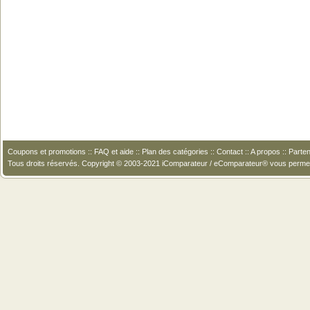
Coupons et promotions
::
FAQ et aide
::
Plan des catégories
::
Contact
::
A propos
::
Parten
Tous droits réservés. Copyright © 2003-2021 iComparateur / eComparateur® vous perme