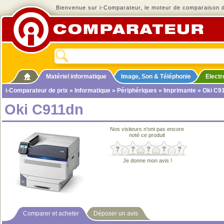
Bienvenue sur i-Comparateur, le moteur de comparaison de
Matériel informatique
Image, Son & Téléphonie
Elect
i-Comparateur de prix
»
Informatique
»
Périphériques
»
Imprimante
» Oki C9
Oki C911dn
Nos visiteurs n'ont pas encore
noté ce produit
Je donne mon avis !
Comparer et acheter
Déposer un avis