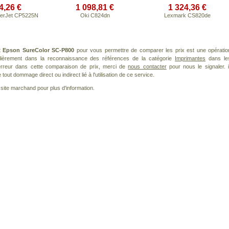
4,26 €
1 098,81 €
1 324,36 €
serJet CP5225N
Oki C824dn
Lexmark CS820de
it
Epson SureColor SC-P800
pour vous permettre de comparer les prix est une opératio
ulièrement dans la reconnaissance des références de la catégorie
Imprimantes
dans le
 erreur dans cette comparaison de prix, merci de
nous contacter
pour nous le signaler. i
ut dommage direct ou indirect lié à l'utilisation de ce service.
le site marchand pour plus d'information.