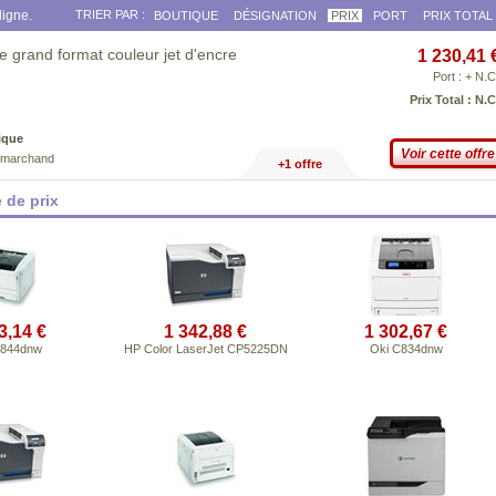
ligne.
TRIER PAR :
BOUTIQUE
DÉSIGNATION
PRIX
PORT
PRIX TOTAL
grand format couleur jet d'encre
1 230,41 
Port : + N.C
Prix Total : N.C
ique
Voir cette offre
e marchand
+1 offre
 de prix
3,14 €
1 342,88 €
1 302,67 €
C844dnw
HP Color LaserJet CP5225DN
Oki C834dnw