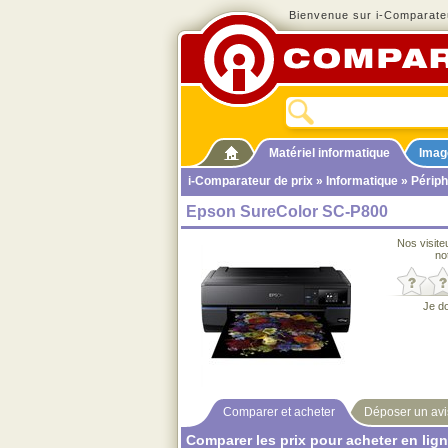
Bienvenue sur i-Comparateu
Matériel informatique
Imag
i-Comparateur de prix
»
Informatique
»
Périph
Epson SureColor SC-P800
Nos visite
no
Je d
Comparer et acheter
Déposer un avi
Comparer les prix pour acheter en lig