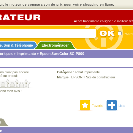
r, le moteur de comparaison de prix pour votre shopping en ligne.
Achat Imprimante en ligne : le meilleur ré
Cherch
e, Son & Téléphonie
Electroménager
ériques
»
Imprimante
» Epson SureColor SC-P800
urs n'ont pas encore
Catégorie
:
achat Imprimante
té ce produit
Marque
:
EPSON
»
Site du constructeur
onne mon avis !
Favoris
Liste
s
ne