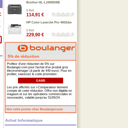
Brother HL-L2400DWE
6 Ref.
€
114,91 €
.
HP Color LaserJet Pro 4002dw
.
5 Ref.
229,90 €
5% de réduction
Profitez d'une réduction de 5% sur
Boulanger.com pour l'achat d'un produit gros
électroménager (à partir de 449 euro). Pour en
profiter, saisissez le code promotion :
GAM5
Les prix affichés sur i-Comparateur tiennent
compte de cette réduction. Offre non éligible en
magasin et sur les opérations commerciales et
nouveautés, valable jusqu'au 31/05/24.
Voir cette promo chez Boulanger.com
Achat Informatique