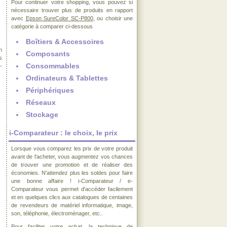
Pour continuer votre shopping, vous pouvez si
nécessaire trouver plus de produits en rapport
avec
Epson SureColor SC-P800
, ou choisir une
catégorie à comparer ci-dessous
Boîtiers & Accessoires
n
Composants
s
Consommables
-
Ordinateurs & Tablettes
Périphériques
Réseaux
Stockage
i-Comparateur : le choix, le prix
Lorsque vous comparez les prix de votre produit
avant de l'acheter, vous augmentez vos chances
de trouver une promotion et de réaliser des
économies. N'attendez plus les soldes pour faire
une bonne affaire ! i-Comparateur / e-
Comparateur vous permet d'accéder facilement
et en quelques clics aux catalogues de centaines
de revendeurs de matériel informatique, image,
son, téléphonie, électroménager, etc..
Pour faciliter votre achat, la technique de