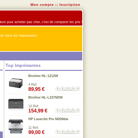
Mon compte
::
Inscription
flexe pour acheter pas cher, c'est de comparer les prix !
er dans les Imprimantes
Top Imprimantes
Brother HL-1212W
4 Ref.
89,95 €
Brother HL-L2375DW
10 Ref.
154,99 €
HP LaserJet Pro M209dw
11 Ref.
99,00 €