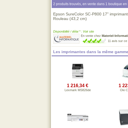
2 produits trouvés, en vente dans 1 boutique en 
Epson SureColor SC-P800 17" imprimante 
Rouleau (43,2 cm)
Disponibilité / délai * : Voir site
En vente chez
Materiel-Informat
11 avis sur c
Les imprimantes dans la même gamme
1 216,34 €
1 22
Lexmark MS826de
Oki 