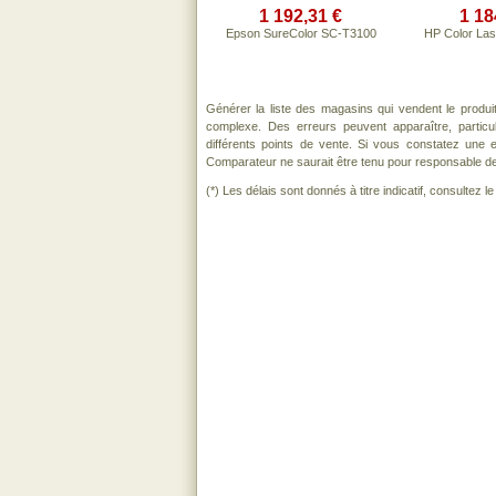
1 192,31 €
1 18
Epson SureColor SC-T3100
HP Color La
Générer la liste des magasins qui vendent le produ
complexe. Des erreurs peuvent apparaître, partic
différents points de vente. Si vous constatez une
Comparateur ne saurait être tenu pour responsable de to
(*) Les délais sont donnés à titre indicatif, consultez 