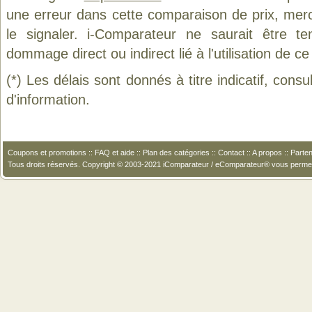
une erreur dans cette comparaison de prix, mer
le signaler. i-Comparateur ne saurait être t
dommage direct ou indirect lié à l'utilisation de ce
(*) Les délais sont donnés à titre indicatif, cons
d'information.
Coupons et promotions
::
FAQ et aide
::
Plan des catégories
::
Contact
::
A propos
::
Parten
Tous droits réservés. Copyright © 2003-2021 iComparateur / eComparateur® vous perme