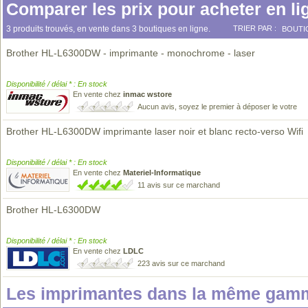
Comparer les prix pour acheter en li
3 produits trouvés, en vente dans 3 boutiques en ligne.
TRIER PAR :
BOUTI
Brother HL-L6300DW - imprimante - monochrome - laser
Disponibilité / délai * : En stock
En vente chez
inmac wstore
Aucun avis, soyez le premier à déposer le votre
Brother HL-L6300DW imprimante laser noir et blanc recto-verso Wifi
Disponibilité / délai * : En stock
En vente chez
Materiel-Informatique
11 avis sur ce marchand
Brother HL-L6300DW
Disponibilité / délai * : En stock
En vente chez
LDLC
223 avis sur ce marchand
Les imprimantes dans la même gamm