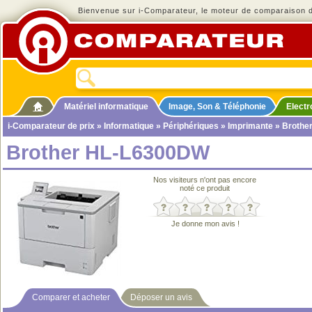
Bienvenue sur i-Comparateur, le moteur de comparaison de
Matériel informatique
Image, Son & Téléphonie
Elect
i-Comparateur de prix
»
Informatique
»
Périphériques
»
Imprimante
» Brothe
Brother HL-L6300DW
Nos visiteurs n'ont pas encore
noté ce produit
Je donne mon avis !
Comparer et acheter
Déposer un avis