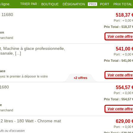
 ligne.
TRIER PAR :
BOUTIQUE
DÉSIGNATION
PRIX
PORT
PRIX TOTAL
- 11680
518,37 
Port : + 0,00 
Prix Total : 518,37 
son
Voir cette offre
 marchand
 Machine à glace professionnelle,
541,00 
tisanale,
[...]
Port : + 0,00 
Prix Total : 541,00 
ace
Voir cette offre
yez le premier à déposer le votre
+2 offres
11680
554,57 
Port : + 0,00 
Prix Total : 554,57 
e
Voir cette offre
 marchand
 litres - 180 Watt - Chrome mat
629,00 
Port : + 0,00 
eufs ou d'occasion