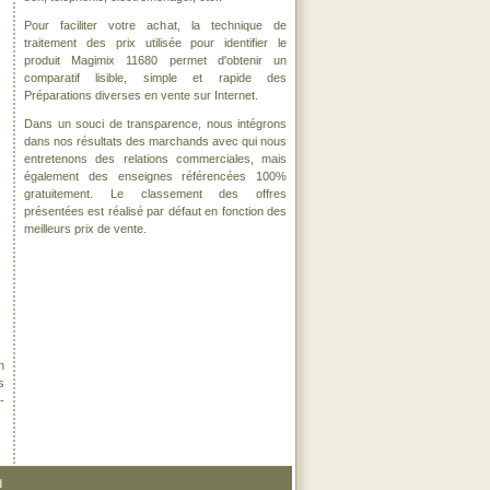
Pour faciliter votre achat, la technique de
traitement des prix utilisée pour identifier le
produit Magimix 11680 permet d'obtenir un
comparatif lisible, simple et rapide des
Préparations diverses en vente sur Internet.
Dans un souci de transparence, nous intégrons
dans nos résultats des marchands avec qui nous
entretenons des relations commerciales, mais
également des enseignes référencées 100%
gratuitement. Le classement des offres
présentées est réalisé par défaut en fonction des
meilleurs prix de vente.
n
s
-
d