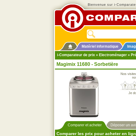
Bienvenue sur i-Comparateu
Matériel informatique
Imag
i-Comparateur de prix
»
Electroménager
»
Pré
Magimix 11680 - Sorbetière
Nos visite
no
Je d
Comparer et acheter
Déposer un avi
Comparer les prix pour acheter en lig