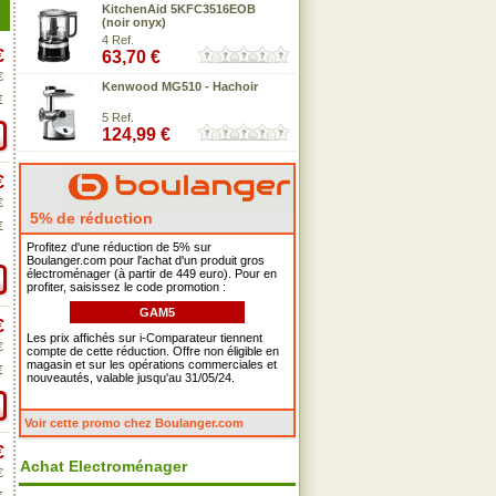
KitchenAid 5KFC3516EOB
(noir onyx)
4 Ref.
€
63,70 €
€
Kenwood MG510 - Hachoir
€
5 Ref.
124,99 €
€
€
5% de réduction
€
Profitez d'une réduction de 5% sur
Boulanger.com pour l'achat d'un produit gros
électroménager (à partir de 449 euro). Pour en
profiter, saisissez le code promotion :
GAM5
€
Les prix affichés sur i-Comparateur tiennent
€
compte de cette réduction. Offre non éligible en
magasin et sur les opérations commerciales et
€
nouveautés, valable jusqu'au 31/05/24.
Voir cette promo chez Boulanger.com
€
Achat Electroménager
€