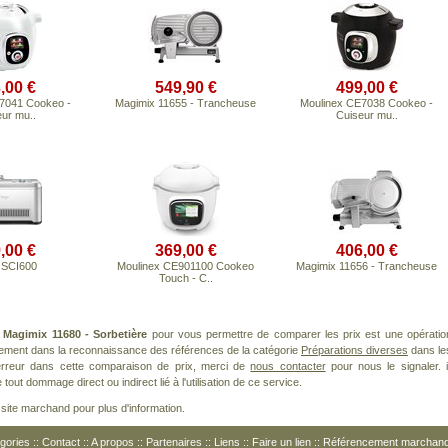
,00 €
549,90 €
499,00 €
7041 Cookeo -
Magimix 11655 - Trancheuse
Moulinex CE7038 Cookeo -
ur mu..
Cuiseur mu..
,00 €
369,00 €
406,00 €
 SCI600
Moulinex CE901100 Cookeo
Magimix 11656 - Trancheuse
Touch - C..
t
Magimix 11680 - Sorbetière
pour vous permettre de comparer les prix est une opératio
rement dans la reconnaissance des références de la catégorie
Préparations diverses
dans le
 erreur dans cette comparaison de prix, merci de
nous contacter
pour nous le signaler. i
ut dommage direct ou indirect lié à l'utilisation de ce service.
le site marchand pour plus d'information.
gories
::
Contact
::
A propos
::
Partenaires
::
Liens
::
Faire un lien
::
Référencement marchan