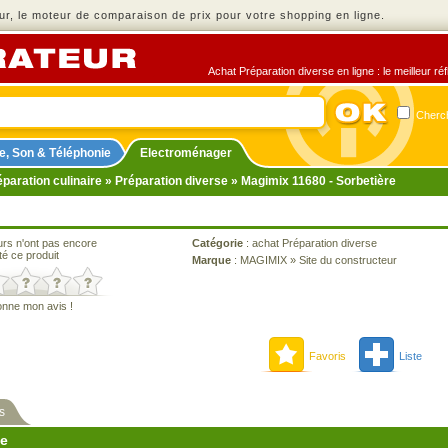
r, le moteur de comparaison de prix pour votre shopping en ligne.
Achat Préparation diverse en ligne : le meilleur ré
Cherch
e, Son & Téléphonie
Electroménager
paration culinaire
»
Préparation diverse
» Magimix 11680 - Sorbetière
urs n'ont pas encore
Catégorie
:
achat Préparation diverse
té ce produit
Marque
:
MAGIMIX
»
Site du constructeur
onne mon avis !
Favoris
Liste
s
ne