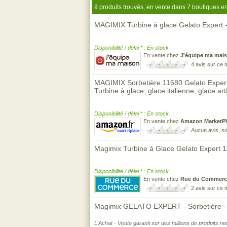
9 produits trouvés, en vente dans 7 boutiques en
MAGIMIX Turbine à glace Gelato Expert 
Disponibilité / délai * : En stock
En vente chez
J'équipe ma mai
4 avis sur ce
MAGIMIX Sorbetière 11680 Gelato Expert,
Turbine à glace, glace italienne, glace ar
Disponibilité / délai * : En stock
En vente chez
Amazon MarketPl
Aucun avis, so
Magimix Turbine à Glace Gelato Expert 
Disponibilité / délai * : En stock
En vente chez
Rue du Commerc
2 avis sur ce
Magimix GELATO EXPERT - Sorbetière - 2
L'Achat - Vente garanti sur des millions de produits n