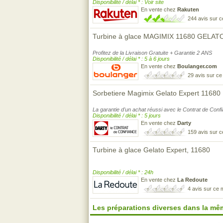
Disponibilité / délai * : Voir site
En vente chez
Rakuten
244 avis sur 
Turbine à glace MAGIMIX 11680 GELA
Profitez de la Livraison Gratuite + Garantie 2 ANS
Disponibilité / délai * : 5 à 6 jours
En vente chez
Boulanger.com
29 avis sur c
Sorbetiere Magimix Gelato Expert 11680
La garantie d'un achat réussi avec le Contrat de Conf
Disponibilité / délai * : 5 jours
En vente chez
Darty
159 avis sur 
Turbine à glace Gelato Expert, 11680
Disponibilité / délai * : 24h
En vente chez
La Redoute
4 avis sur ce
Les préparations diverses dans la m