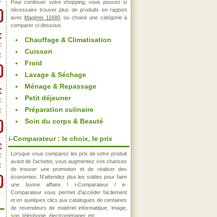
€
Pour continuer votre shopping, vous pouvez si
nécessaire trouver plus de produits en rapport
avec
Magimix 11680
, ou choisir une catégorie à
comparer ci-dessous
€
Chauffage & Climatisation
€
Cuisson
€
Froid
Lavage & Séchage
Ménage & Repassage
€
Petit déjeuner
€
Préparation culinaire
€
Soin du corps & Beauté
i-Comparateur : le choix, le prix
€
Lorsque vous comparez les prix de votre produit
€
avant de l'acheter, vous augmentez vos chances
€
de trouver une promotion et de réaliser des
économies. N'attendez plus les soldes pour faire
une bonne affaire ! i-Comparateur / e-
Comparateur vous permet d'accéder facilement
et en quelques clics aux catalogues de centaines
de revendeurs de matériel informatique, image,
son, téléphonie, électroménager, etc..