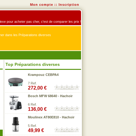
Mon compte
::
Inscription
flexe pour acheter pas cher, c'est de comparer les prix !
er dans les Préparations diverses
Top Préparations diverses
Krampouz CEBPA4
7 Ref.
272,00 €
Bosch MFW 68640 - Hachoir
6 Ref.
136,00 €
Moulinex AT80E810 - Hachoir
5 Ref.
49,99 €