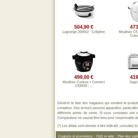
504,90 €
473
Lagrange 209002 - Crêpière
Moulinex CE
Cuise
499,00 €
419
Moulinex Cookeo + Connect
Sage
CE8558 - ..
Générer la liste des magasins qui vendent le produi
complexe. Des erreurs peuvent apparaître, particuliè
différents points de vente. Si vous constatez une
Comparateur ne saurait être tenu pour responsable de to
(*) Les délais sont donnés à titre indicatif, consultez 
Coupons et promotions
::
FAQ et aide
::
Plan des caté