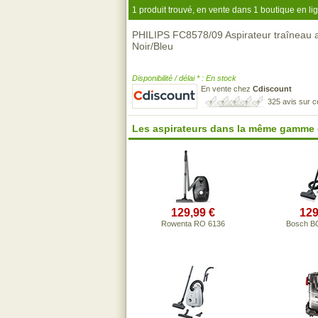
1 produit trouvé, en vente dans 1 boutique en li
PHILIPS FC8578/09 Aspirateur traînea
Noir/Bleu
Disponibilité / délai * : En stock
En vente chez
Cdiscount
325 avis sur 
Les aspirateurs dans la même gamme 
129,99 €
129
Rowenta RO 6136
Bosch 