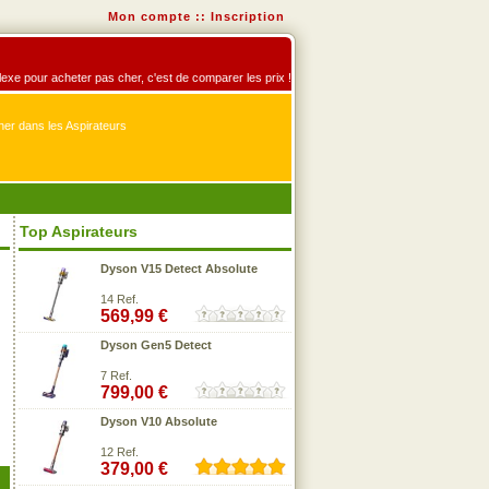
Mon compte
::
Inscription
éflexe pour acheter pas cher, c'est de comparer les prix !
er dans les Aspirateurs
Top Aspirateurs
Dyson V15 Detect Absolute
14 Ref.
569,99 €
Dyson Gen5 Detect
7 Ref.
799,00 €
Dyson V10 Absolute
12 Ref.
379,00 €