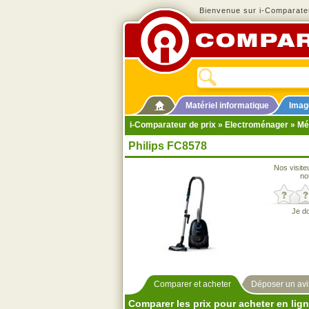
Bienvenue sur i-Comparateu
Matériel informatique
Imag
i-Comparateur de prix
»
Electroménager
»
Mé
Philips FC8578
Nos visite
no
Je d
Comparer et acheter
Déposer un avi
Comparer les prix pour acheter en lig