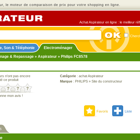
r, le moteur de comparaison de prix pour votre shopping en ligne.
Achat Aspirateur en ligne : le meilleur r
Cherch
e, Son & Téléphonie
Electroménager
nage & Repassage
»
Aspirateur
» Philips FC8578
urs n'ont pas encore
Catégorie
:
achat Aspirateur
té ce produit
Marque
:
PHILIPS
»
Site du constructeur
onne mon avis !
Favoris
Liste
s
ne