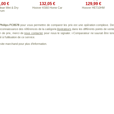
,00 €
132,05 €
129,99 €
Clean Wet & Dry
Hoover KS60 Home Car
Hoover HE710HM
rum
Philips FC8578
pour vous permettre de comparer les prix est une opération complexe. De
 reconnaissance des références de la catégorie
Aspirateurs
dans les différents points de vente
n de prix, merci de
nous contacter
pour nous le signaler. i-Comparateur ne saurait être ten
à l'utilisation de ce service.
le site marchand pour plus d'information.