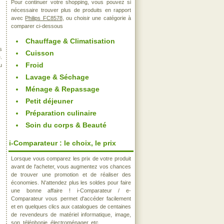
Pour continuer votre shopping, vous pouvez si
nécessaire trouver plus de produits en rapport
avec
Philips FC8578
, ou choisir une catégorie à
comparer ci-dessous
Chauffage & Climatisation
s
Cuisson
.
Froid
u
Lavage & Séchage
Ménage & Repassage
Petit déjeuner
Préparation culinaire
Soin du corps & Beauté
i-Comparateur : le choix, le prix
Lorsque vous comparez les prix de votre produit
avant de l'acheter, vous augmentez vos chances
de trouver une promotion et de réaliser des
économies. N'attendez plus les soldes pour faire
une bonne affaire ! i-Comparateur / e-
Comparateur vous permet d'accéder facilement
et en quelques clics aux catalogues de centaines
de revendeurs de matériel informatique, image,
son, téléphonie, électroménager, etc..