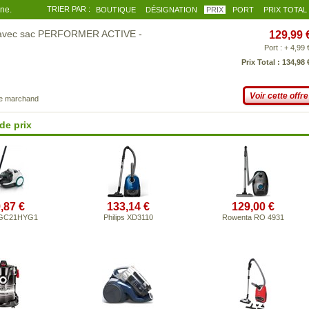
gne.
TRIER PAR :
BOUTIQUE
DÉSIGNATION
PRIX
PORT
PRIX TOTAL
u avec sac PERFORMER ACTIVE -
129,99 
Port : + 4,99 
Prix Total : 134,98 
Voir cette offre
ce marchand
de prix
,87 €
133,14 €
129,00 €
BGC21HYG1
Philips XD3110
Rowenta RO 4931