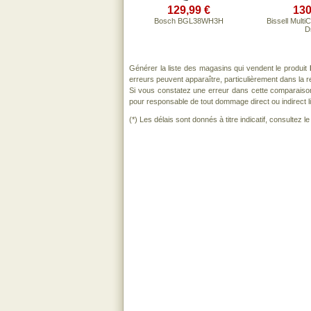
129,99 €
130
Bosch BGL38WH3H
Bissell Multi
D
Générer la liste des magasins qui vendent le produit
erreurs peuvent apparaître, particulièrement dans la
Si vous constatez une erreur dans cette comparaiso
pour responsable de tout dommage direct ou indirect lié 
(*) Les délais sont donnés à titre indicatif, consultez 