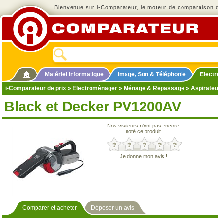
Bienvenue sur i-Comparateur, le moteur de comparaison de
Matériel informatique
Image, Son & Téléphonie
Elect
i-Comparateur de prix
»
Electroménager
»
Ménage & Repassage
»
Aspirateu
Black et Decker PV1200AV
Nos visiteurs n'ont pas encore
noté ce produit
Je donne mon avis !
Comparer et acheter
Déposer un avis