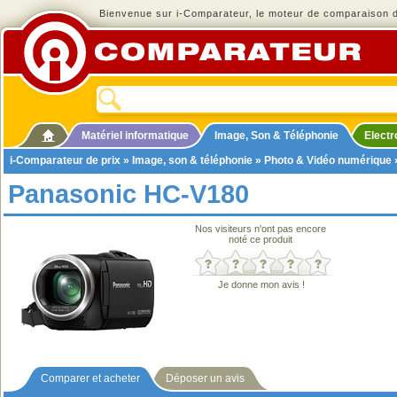
Bienvenue sur i-Comparateur, le moteur de comparaison de
Matériel informatique
Image, Son & Téléphonie
Elect
i-Comparateur de prix
»
Image, son & téléphonie
»
Photo & Vidéo numérique
Panasonic HC-V180
Nos visiteurs n'ont pas encore
noté ce produit
Je donne mon avis !
Comparer et acheter
Déposer un avis