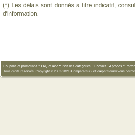
(*) Les délais sont donnés à titre indicatif, cons
d'information.
Coupons et promotions
::
FAQ et aide
::
Plan des catégories
::
Contact
::
A propos
::
Parten
Tous droits réservés. Copyright © 2003-2021 iComparateur / eComparateur® vous perme