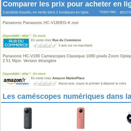
Comparer les prix pour acheter en li
3 produits trouvés, en vente dans 2 boutiques en ligne.
TRIER PAR :
BOUTI
Panasonic Panasonic HC-V180EG-K noir
Disponibilité / délai * : En stock
En vente chez
Rue du Commerce
2 avis sur ce marchand
Panasonic HC-V180 Camescopes Classique 1080 pixels Zoom Optiq
2.51 Mpix- Version étrangère
Disponibilité / délai * : En stock
En vente chez
Amazon MarketPlace
Aucun avis, soyez le premier à déposer le votre
Les caméscopes numériques dans l