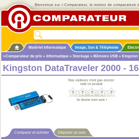
Bienvenue sur i-Comparateur, le moteur de comparaison de
Matériel informatique
Image, Son & Téléphonie
Elect
i-Comparateur de prix
»
Informatique
»
Stockage
»
Mémoire USB
» Kingston 
Kingston DataTraveler 2000 - 1
Nos visiteurs n'ont pas encore
noté ce produit
Je donne mon avis !
Comparer et acheter
Déposer un avis