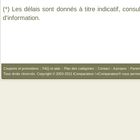
(*) Les délais sont donnés à titre indicatif, cons
d'information.
Coupons et promotions
::
FAQ et aide
::
Plan des catégories
::
Contact
::
A propos
::
Parten
Tous droits réservés. Copyright © 2003-2021 iComparateur / eComparateur® vous perme