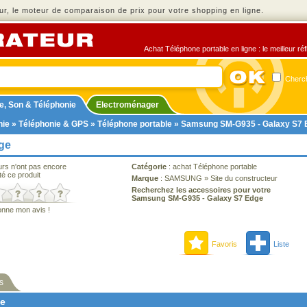
r, le moteur de comparaison de prix pour votre shopping en ligne.
Achat Téléphone portable en ligne : le meilleur ré
Cherch
e, Son & Téléphonie
Electroménager
nie
»
Téléphonie & GPS
»
Téléphone portable
» Samsung SM-G935 - Galaxy S7 
ge
urs n'ont pas encore
Catégorie
:
achat Téléphone portable
té ce produit
Marque
:
SAMSUNG
»
Site du constructeur
Recherchez les accessoires pour votre
Samsung SM-G935 - Galaxy S7 Edge
onne mon avis !
Favoris
Liste
s
ne