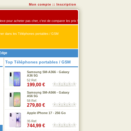
Mon compte
::
Inscription
flexe pour acheter pas cher, c'est de comparer les prix !
er dans les Téléphones portables / GSM
Edge
Top Téléphones portables / GSM
Samsung SM-A366 - Galaxy
A36 5G
52 Ref.
199,00 €
Samsung SM-A566 - Galaxy
A56 5G
58 Ref.
279,80 €
Apple iPhone 17 - 256 Go
35 Ref.
744,99 €