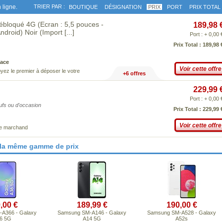
 ligne.
TRIER PAR :
BOUTIQUE
DÉSIGNATION
PRIX
PORT
PRIX TOTAL
loqué 4G (Ecran : 5,5 pouces -
189,98 
ndroid) Noir (Import
[...]
Port : + 0,00 
Prix Total : 189,98 
ace
Voir cette offre
yez le premier à déposer le votre
+6 offres
229,99 
Port : + 0,00 
eufs ou d'occasion
Prix Total : 229,99 
Voir cette offre
ce marchand
 la même gamme de prix
,00 €
189,99 €
190,00 €
A366 - Galaxy
Samsung SM-A146 - Galaxy
Samsung SM-A528 - Galaxy
6 5G
A14 5G
A52s