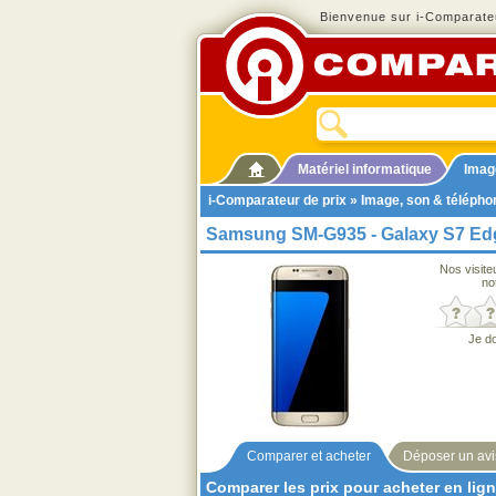
Bienvenue sur i-Comparateu
Matériel informatique
Imag
i-Comparateur de prix
»
Image, son & télépho
Samsung SM-G935 - Galaxy S7 Ed
Nos visite
no
Je d
Comparer et acheter
Déposer un avi
Comparer les prix pour acheter en lig