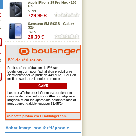
Apple iPhone 15 Pro Max - 256
Go
5 Ref.
€
729,99 €
€
Samsung SM-S931B - Galaxy
€
S25
74 Ref.
28,39 €
€
5% de réduction
€
€
Profitez d'une réduction de 5% sur
Boulanger.com pour l'achat d'un produit gros
électroménager (à partir de 449 euro). Pour en
profiter, saisissez le code promotion :
GAM5
Les prix affichés sur i-Comparateur tiennent
compte de cette réduction. Offre non éligible en
magasin et sur les opérations commerciales et
nouveautés, valable jusqu'au 31/05/24.
Voir cette promo chez Boulanger.com
Achat Image, son & téléphonie