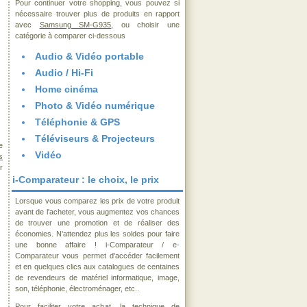
Pour continuer votre shopping, vous pouvez si
nécessaire trouver plus de produits en rapport
avec
Samsung SM-G935
, ou choisir une
catégorie à comparer ci-dessous
Audio & Vidéo portable
Audio / Hi-Fi
Home cinéma
Photo & Vidéo numérique
Téléphonie & GPS
Téléviseurs & Projecteurs
e
Vidéo
s
r
i-Comparateur : le choix, le prix
Lorsque vous comparez les prix de votre produit
avant de l'acheter, vous augmentez vos chances
de trouver une promotion et de réaliser des
économies. N'attendez plus les soldes pour faire
une bonne affaire ! i-Comparateur / e-
Comparateur vous permet d'accéder facilement
et en quelques clics aux catalogues de centaines
de revendeurs de matériel informatique, image,
son, téléphonie, électroménager, etc..
Pour faciliter votre achat, la technique de