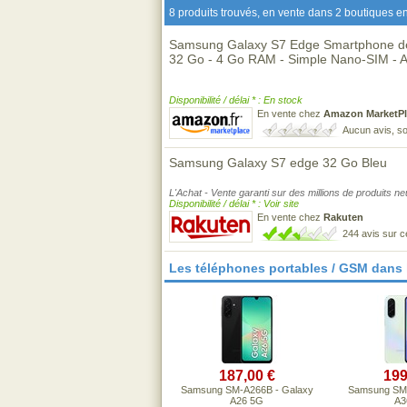
8 produits trouvés, en vente dans 2 boutiques en
Samsung Galaxy S7 Edge Smartphone déb
32 Go - 4 Go RAM - Simple Nano-SIM - A
Disponibilité / délai * : En stock
En vente chez
Amazon MarketPl
Aucun avis, so
Samsung Galaxy S7 edge 32 Go Bleu
L'Achat - Vente garanti sur des millions de produits n
Disponibilité / délai * : Voir site
En vente chez
Rakuten
244 avis sur 
Les téléphones portables / GSM dans
187,00 €
199
Samsung SM-A266B - Galaxy
Samsung SM-
A26 5G
A3