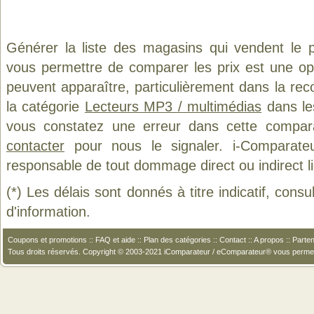
Générer la liste des magasins qui vendent le 
vous permettre de comparer les prix est une op
peuvent apparaître, particulièrement dans la re
la catégorie
Lecteurs MP3 / multimédias
dans les
vous constatez une erreur dans cette compar
contacter
pour nous le signaler. i-Comparate
responsable de tout dommage direct ou indirect lié 
(*) Les délais sont donnés à titre indicatif, cons
d'information.
Coupons et promotions
::
FAQ et aide
::
Plan des catégories
::
Contact
::
A propos
::
Parten
Tous droits réservés. Copyright © 2003-2021 iComparateur / eComparateur® vous perme