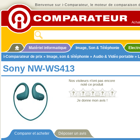
Bienvenue sur i-Comparateur, le moteur de comparaison de
Achat
Matériel informatique
Image, Son & Téléphonie
Elect
i-Comparateur de prix
»
Image, son & téléphonie
»
Audio & Vidéo portable
»
L
Sony NW-WS413
Nos visiteurs n'ont pas encore
noté ce produit
Je donne mon avis !
Comparer et acheter
Déposer un avis