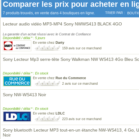
Comparer les prix pour acheter en li
7 produits trouvés, en vente dans 4 boutiques en ligne.
TRIER PAR :
BOUTI
Lecteur audio vidéo MP3-MP4 Sony NWWS413 BLACK 4GO
La garantie d'un achat réussi avec le Contrat de Confiance
Disponibilité / délai * : 5 jours
En vente chez
Darty
159 avis sur ce marchand
Sony Lecteur Mp3 serre-tête Sony Walkman NW WS413 4Go Bleu S
Disponibilité / délai * : En stock
En vente chez
Rue du Commerce
2 avis sur ce marchand
Sony NW-WS413 Noir
Disponibilité / délai * : En stock
En vente chez
LDLC
223 avis sur ce marchand
Sony bluetooth Lecteur MP3 tout-en-un étanche NW-WS413, 4 Go, 
Noir