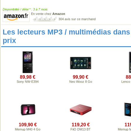
Disponibilité / délai * : 3 à 7 mois
En vente chez
Amazon
304 avis sur ce marchand
Les lecteurs MP3 / multimédias da
prix
89,98 €
99,90 €
88
Sony NW-E394
Neo Wooz 8 Go
Lenco
109,90 €
119,20 €
11
Memup M40 4 Go
FiiO DM13 BT
Memup M