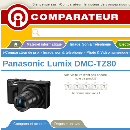
Bienvenue sur i-Comparateur, le moteur de comparaison de
Matériel informatique
Image, Son & Téléphonie
Elect
i-Comparateur de prix
»
Image, son & téléphonie
»
Photo & Vidéo numérique
Panasonic Lumix DMC-TZ80
Nos visiteurs n'ont pas encore
noté ce produit
Je donne mon avis !
Comparer et acheter
Déposer un avis