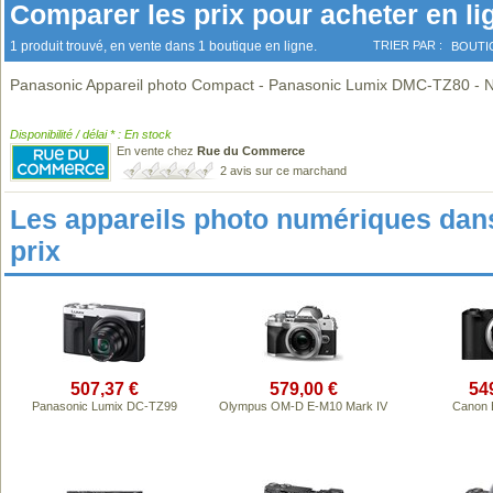
Comparer les prix pour acheter en li
1 produit trouvé, en vente dans 1 boutique en ligne.
TRIER PAR :
BOUTI
Panasonic Appareil photo Compact - Panasonic Lumix DMC-TZ80 - N
Disponibilité / délai * : En stock
En vente chez
Rue du Commerce
2 avis sur ce marchand
Les appareils photo numériques da
prix
507,37 €
579,00 €
54
Panasonic Lumix DC-TZ99
Olympus OM-D E-M10 Mark IV
Canon 