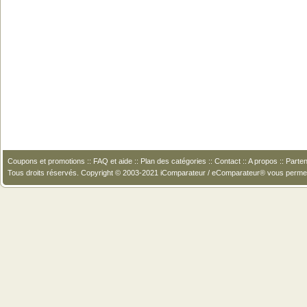
Coupons et promotions
::
FAQ et aide
::
Plan des catégories
::
Contact
::
A propos
::
Parten
Tous droits réservés. Copyright © 2003-2021 iComparateur / eComparateur® vous perme