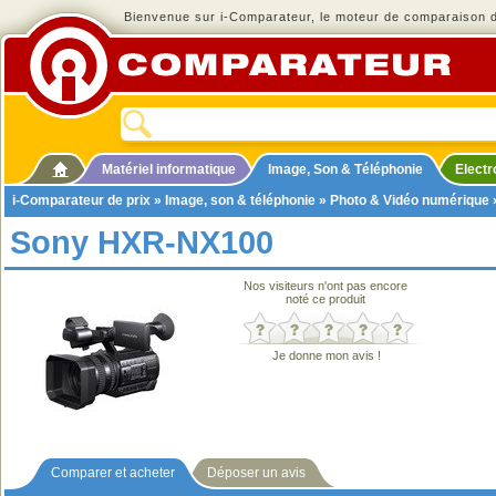
Bienvenue sur i-Comparateur, le moteur de comparaison de
Matériel informatique
Image, Son & Téléphonie
Elect
i-Comparateur de prix
»
Image, son & téléphonie
»
Photo & Vidéo numérique
Sony HXR-NX100
Nos visiteurs n'ont pas encore
noté ce produit
Je donne mon avis !
Comparer et acheter
Déposer un avis