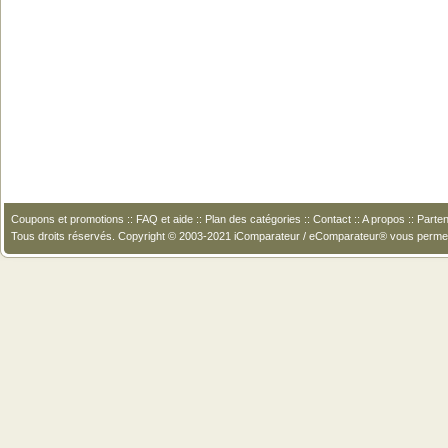
Coupons et promotions
::
FAQ et aide
::
Plan des catégories
::
Contact
::
A propos
::
Parten
Tous droits réservés. Copyright © 2003-2021 iComparateur / eComparateur® vous perme