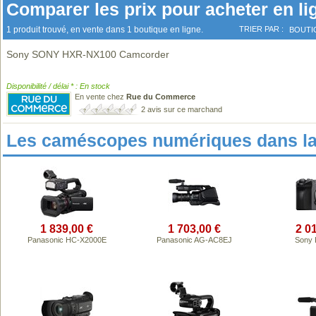
Comparer les prix pour acheter en li
1 produit trouvé, en vente dans 1 boutique en ligne.
TRIER PAR :
BOUTI
Sony SONY HXR-NX100 Camcorder
Disponibilité / délai * : En stock
En vente chez
Rue du Commerce
2 avis sur ce marchand
Les caméscopes numériques dans l
1 839,00 €
1 703,00 €
2 0
Panasonic HC-X2000E
Panasonic AG-AC8EJ
Sony 