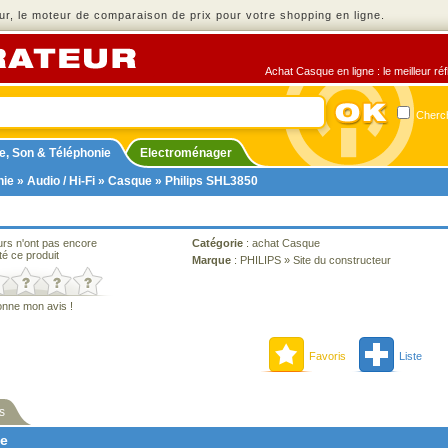
r, le moteur de comparaison de prix pour votre shopping en ligne.
Achat Casque en ligne : le meilleur ré
Cherch
e, Son & Téléphonie
Electroménager
nie
»
Audio / Hi-Fi
»
Casque
» Philips SHL3850
urs n'ont pas encore
Catégorie
:
achat Casque
té ce produit
Marque
:
PHILIPS
»
Site du constructeur
onne mon avis !
Favoris
Liste
s
ne