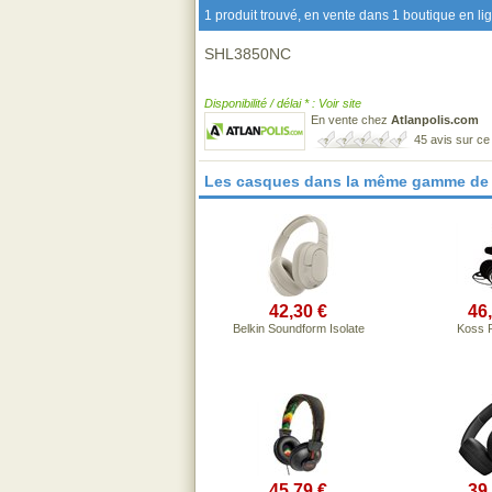
1 produit trouvé, en vente dans 1 boutique en li
SHL3850NC
Disponibilité / délai * : Voir site
En vente chez
Atlanpolis.com
45 avis sur c
Les casques dans la même gamme de 
42,30 €
46
Belkin Soundform Isolate
Koss P
45,79 €
39