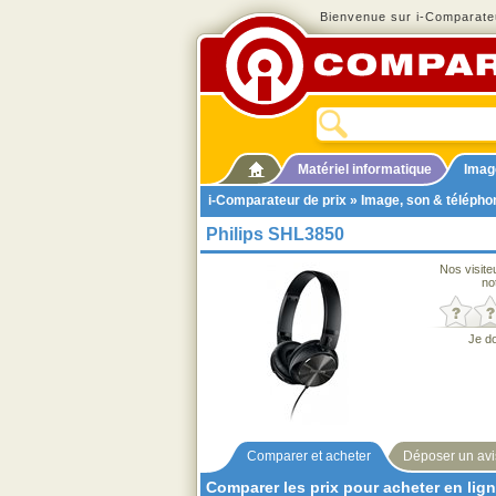
Bienvenue sur i-Comparateu
Matériel informatique
Imag
i-Comparateur de prix
»
Image, son & télépho
Philips SHL3850
Nos visite
no
Je d
Comparer et acheter
Déposer un avi
Comparer les prix pour acheter en lig