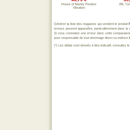
House of Marley Positive
JBL Tu
Vibration
Générer la liste des magasins qui vendent le produit
erreurs peuvent apparaître, particulièrement dans l
Si vous constatez une erreur dans cette comparaiso
pour responsable de tout dommage direct ou indirect lié 
(*) Les délais sont donnés à titre indicatif, consultez 