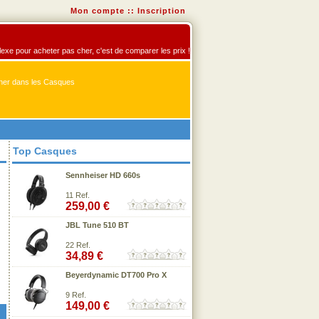
Mon compte
::
Inscription
flexe pour acheter pas cher, c'est de comparer les prix !
er dans les Casques
Top Casques
Sennheiser HD 660s
11 Ref.
259,00 €
JBL Tune 510 BT
22 Ref.
34,89 €
Beyerdynamic DT700 Pro X
9 Ref.
149,00 €