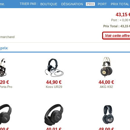
gne.
TRIER PAR :
BOUTIQUE
DÉSIGNATION
PRIX
PORT
PRIX TOTAL
43,15 
Port : + 0,00 
Prix Total : 43,15 
Voir cette offre
e marchand
prix
,20 €
44,90 €
44,00 €
orta Pro
Koss UR29
AKG K92
,00 €
40,01 €
48,00 €