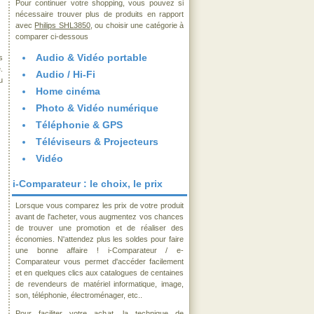
Pour continuer votre shopping, vous pouvez si
nécessaire trouver plus de produits en rapport
avec
Philips SHL3850
, ou choisir une catégorie à
comparer ci-dessous
Audio & Vidéo portable
s
.
Audio / Hi-Fi
u
Home cinéma
Photo & Vidéo numérique
Téléphonie & GPS
Téléviseurs & Projecteurs
Vidéo
i-Comparateur : le choix, le prix
Lorsque vous comparez les prix de votre produit
avant de l'acheter, vous augmentez vos chances
de trouver une promotion et de réaliser des
économies. N'attendez plus les soldes pour faire
une bonne affaire ! i-Comparateur / e-
Comparateur vous permet d'accéder facilement
et en quelques clics aux catalogues de centaines
de revendeurs de matériel informatique, image,
son, téléphonie, électroménager, etc..
Pour faciliter votre achat, la technique de