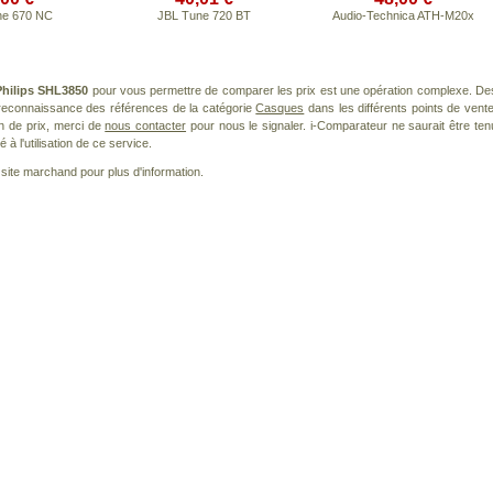
ne 670 NC
JBL Tune 720 BT
Audio-Technica ATH-M20x
Philips SHL3850
pour vous permettre de comparer les prix est une opération complexe. De
a reconnaissance des références de la catégorie
Casques
dans les différents points de vente
n de prix, merci de
nous contacter
pour nous le signaler. i-Comparateur ne saurait être ten
à l'utilisation de ce service.
le site marchand pour plus d'information.