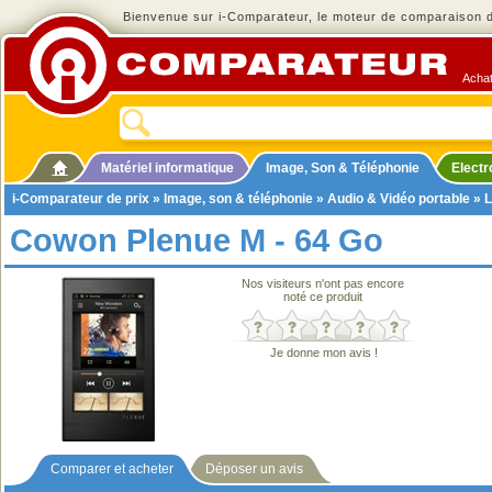
Bienvenue sur i-Comparateur, le moteur de comparaison de
Achat
Matériel informatique
Image, Son & Téléphonie
Elect
i-Comparateur de prix
»
Image, son & téléphonie
»
Audio & Vidéo portable
»
L
Cowon Plenue M - 64 Go
Nos visiteurs n'ont pas encore
noté ce produit
Je donne mon avis !
Comparer et acheter
Déposer un avis