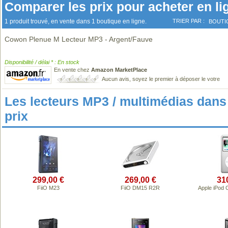
Comparer les prix pour acheter en li
1 produit trouvé, en vente dans 1 boutique en ligne.
TRIER PAR :
BOUTI
Cowon Plenue M Lecteur MP3 - Argent/Fauve
Disponibilité / délai * : En stock
En vente chez
Amazon MarketPlace
Aucun avis, soyez le premier à déposer le votre
Les lecteurs MP3 / multimédias da
prix
299,00 €
269,00 €
31
FiiO M23
FiiO DM15 R2R
Apple iPod 