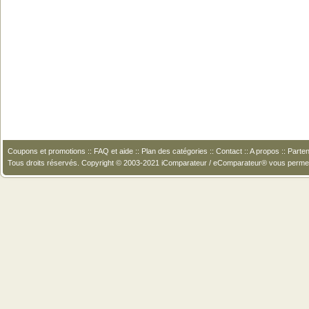
Coupons et promotions
::
FAQ et aide
::
Plan des catégories
::
Contact
::
A propos
::
Parten
Tous droits réservés. Copyright © 2003-2021 iComparateur / eComparateur® vous perme