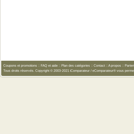
Coupons et promotions
::
FAQ et aide
::
Plan des catégories
::
Contact
::
A propos
::
Parten
Tous droits réservés. Copyright © 2003-2021 iComparateur / eComparateur® vous perme