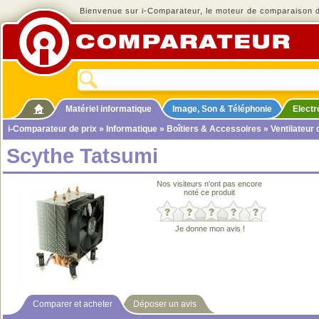
Bienvenue sur i-Comparateur, le moteur de comparaison de
Matériel informatique
Image, Son & Téléphonie
Elect
i-Comparateur de prix
»
Informatique
»
Boîtiers & Accessoires
»
Ventilateur
Scythe Tatsumi
Nos visiteurs n'ont pas encore
noté ce produit
Je donne mon avis !
Comparer et acheter
Déposer un avis