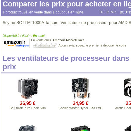
Comparer les prix pour acheter en li
1 produit trouvé, en vente dans 1 boutique en ligne.
TRIER PAR :
BOUTI
Scythe SCTTM-1000A Tatsumi Ventilateur de processeur pour AMD B
Disponibilité / délai * : En stock
En vente chez
Amazon MarketPlace
Aucun avis, soyez le premier à déposer le votre
Les ventilateurs de processeur dan
prix
26,95 €
24,95 €
25
Be Quiet! Pure Rock Slim
Cooler Master Hyper TX3 EVO
Arctic Coo