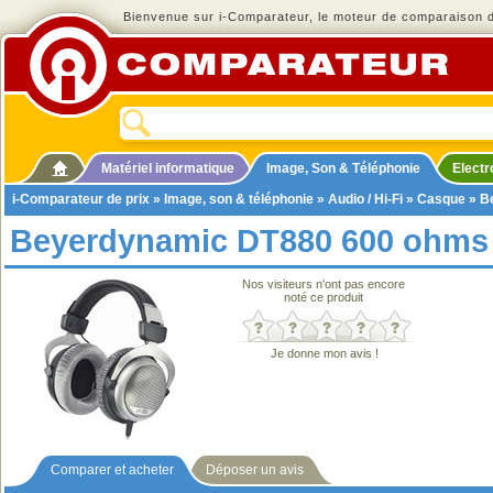
Bienvenue sur i-Comparateur, le moteur de comparaison de
Matériel informatique
Image, Son & Téléphonie
Elect
i-Comparateur de prix
»
Image, son & téléphonie
»
Audio / Hi-Fi
»
Casque
» B
Beyerdynamic DT880 600 ohms
Nos visiteurs n'ont pas encore
noté ce produit
Je donne mon avis !
Comparer et acheter
Déposer un avis