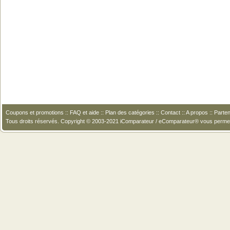
Coupons et promotions
::
FAQ et aide
::
Plan des catégories
::
Contact
::
A propos
::
Parten
Tous droits réservés. Copyright © 2003-2021 iComparateur / eComparateur® vous perme