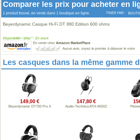
Comparer les prix pour acheter en li
1 produit trouvé, en vente dans 1 boutique en ligne.
TRIER PAR :
BOUTI
Beyerdynamic Casque Hi-Fi DT 880 Edition 600 ohms
Disponibilité / délai * : En stock
En vente chez
Amazon MarketPlace
Aucun avis, soyez le premier à déposer le votre
Les casques dans la même gamme de
149,00 €
147,80 €
15
Beyerdynamic DT700 Pro X
Audio-Technica ATH-A550Z
Pione