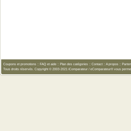
Coupons et promotions
::
FAQ et aide
::
Plan des catégories
::
Contact
::
A propos
::
Parten
Tous droits réservés. Copyright © 2003-2021 iComparateur / eComparateur® vous perme