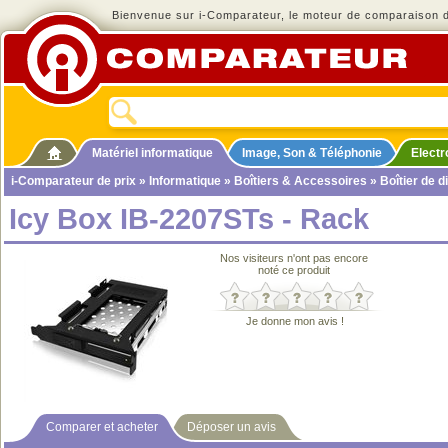
Bienvenue sur i-Comparateur, le moteur de comparaison de
Matériel informatique
Image, Son & Téléphonie
Elect
i-Comparateur de prix
»
Informatique
»
Boîtiers & Accessoires
»
Boîtier de d
Icy Box IB-2207STs - Rack
Nos visiteurs n'ont pas encore
noté ce produit
Je donne mon avis !
Comparer et acheter
Déposer un avis