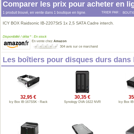
Comparer les prix pour acheter en li
1 produit trouvé, en vente dans 1 boutique en ligne.
TRIER PAR :
BOUTI
ICY BOX Raidsonic IB-2207StS 1x 2,5 SATA Cadre interch.
Disponibilité / délai * : En stock
En vente chez
Amazon
304 avis sur ce marchand
Les boîtiers pour disques durs dan
32,95 €
30,35 €
35
Icy Box IB-167SSK - Rack
Synology DVA-1622 NVR
Icy Box I