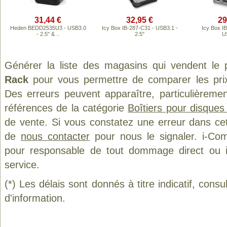
31,44 €
32,95 €
29
Heden BEDD2535U3 - USB3.0
Icy Box IB-287-C31 - USB3.1 -
Icy Box I
- 2.5" & ..
2.5"
U
Générer la liste des magasins qui vendent le 
Rack
pour vous permettre de comparer les pri
Des erreurs peuvent apparaître, particulièreme
références de la catégorie
Boîtiers pour disques
de vente. Si vous constatez une erreur dans ce
de
nous contacter
pour nous le signaler. i-Com
pour responsable de tout dommage direct ou indi
service.
(*) Les délais sont donnés à titre indicatif, cons
d'information.