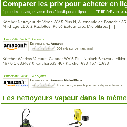
Comparer les prix pour acheter en li
4 produits trouvés, en vente dans 2 boutiques en ligne.
TRIER PAR :
BOUTI
Kärcher Nettoyeur de Vitres WV 5 Plus N, Autonomie de Batterie : 35
Affichage LED, 2 Raclettes, Pulvérisateur avec Microfibres,
[...]
Disponibilité / délai * : En stock
En vente chez
Amazon
304 avis sur ce marchand
Kärcher Window Vacuum Cleaner WV 5 Plus N black Schwarz edition
467 0 1 633467 0 Kärcher633-467 Kärcher 633-467 (1.633-
Disponibilité / délai * : 4 à 5 jours
En vente chez
Amazon MarketPlace
Aucun avis, soyez le premier à déposer le votre
Les nettoyeurs vapeur dans la mêm