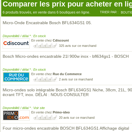
Comparer les prix pour acheter en li
6 produits trouvés, en vente dans 6 boutiques en ligne.
TRIER PAR :
BOUTI
Micro-Onde Encastrable Bosch BFL634GS1 05.
Disponibilité / délai * : En stock
En vente chez
Cdiscount
325 avis sur ce marchand
Bosch Micro-ondes encastrable 21l 900w inox - bfl634gs1 - BOSCH
Disponibilité / délai * : En stock
En vente chez
Rue du Commerce
2 avis sur ce marchand
Micro-ondes solo intégrable Bosch BFL634GS1 Niche, 38cm, 21L, 9
écrant TFT, inox. DÉLAI : NOUS CONSULTER
Disponibilité / délai * : Voir site
En vente chez
Primo-ideo
20 avis sur ce marchand
Four micro-ondes encastrable BOSCH BFL634GS1 Affichage digital