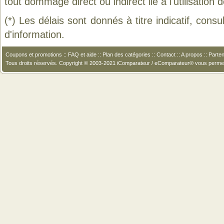
tout dommage direct ou indirect lié à l'utilisation 
(*) Les délais sont donnés à titre indicatif, cons
d'information.
Coupons et promotions
::
FAQ et aide
::
Plan des catégories
::
Contact
::
A propos
::
Parten
Tous droits réservés. Copyright © 2003-2021 iComparateur / eComparateur® vous perme