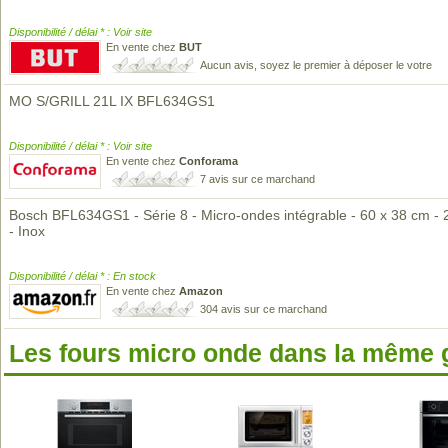
Disponibilité / délai * : Voir site
En vente chez
BUT
Aucun avis, soyez le premier à déposer le votre
MO S/GRILL 21L IX BFL634GS1
Disponibilité / délai * : Voir site
En vente chez
Conforama
7 avis sur ce marchand
Bosch BFL634GS1 - Série 8 - Micro-ondes intégrable - 60 x 38 cm - 21
- Inox
Disponibilité / délai * : En stock
En vente chez
Amazon
304 avis sur ce marchand
Les fours micro onde dans la même