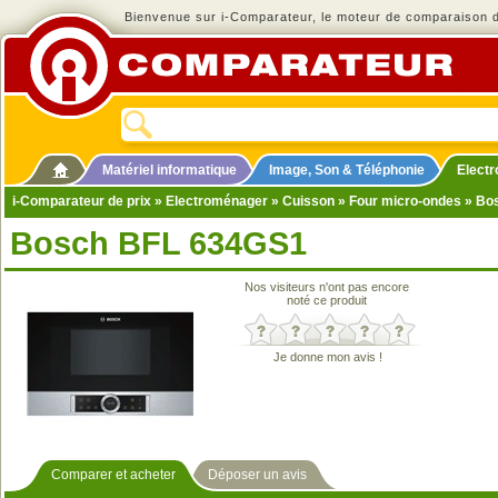
Bienvenue sur i-Comparateur, le moteur de comparaison de
Matériel informatique
Image, Son & Téléphonie
Elect
i-Comparateur de prix
»
Electroménager
»
Cuisson
»
Four micro-ondes
» Bo
Bosch BFL 634GS1
Nos visiteurs n'ont pas encore
noté ce produit
Je donne mon avis !
Comparer et acheter
Déposer un avis