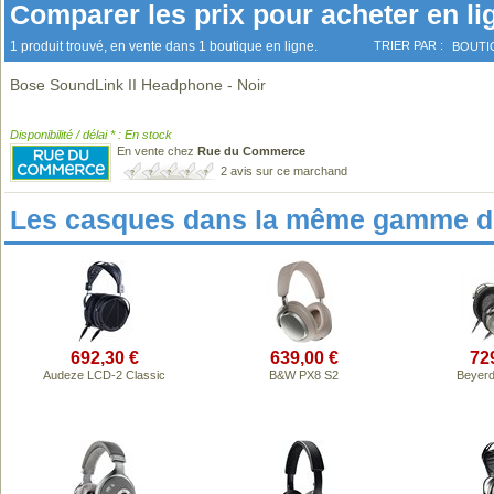
Comparer les prix pour acheter en li
1 produit trouvé, en vente dans 1 boutique en ligne.
TRIER PAR :
BOUTI
Bose SoundLink II Headphone - Noir
Disponibilité / délai * : En stock
En vente chez
Rue du Commerce
2 avis sur ce marchand
Les casques dans la même gamme de
692,30 €
639,00 €
72
Audeze LCD-2 Classic
B&W PX8 S2
Beyerd