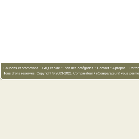
Coupons et promotions
::
FAQ et aide
::
Plan des catégories
::
Contact
::
A propos
::
Parten
Tous droits réservés. Copyright © 2003-2021 iComparateur / eComparateur® vous perme