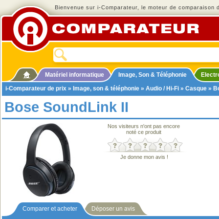
Bienvenue sur i-Comparateur, le moteur de comparaison de
Matériel informatique
Image, Son & Téléphonie
Elect
i-Comparateur de prix
»
Image, son & téléphonie
»
Audio / Hi-Fi
»
Casque
» Bo
Bose SoundLink II
Nos visiteurs n'ont pas encore
noté ce produit
Je donne mon avis !
Comparer et acheter
Déposer un avis