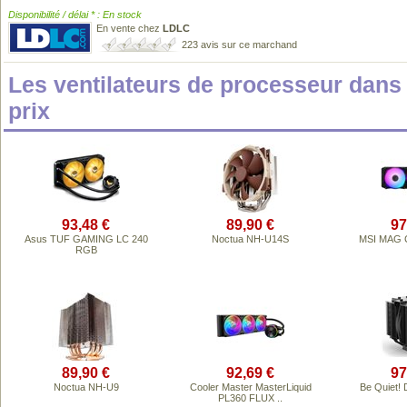
Disponibilité / délai * : En stock
En vente chez
LDLC
223 avis sur ce marchand
Les ventilateurs de processeur dan
prix
93,48 €
89,90 €
97
Asus TUF GAMING LC 240
Noctua NH-U14S
MSI MAG C
RGB
89,90 €
92,69 €
97
Noctua NH-U9
Cooler Master MasterLiquid
Be Quiet!
PL360 FLUX ..