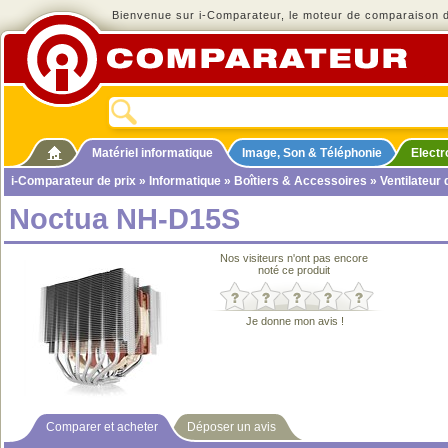
Bienvenue sur i-Comparateur, le moteur de comparaison de
Matériel informatique
Image, Son & Téléphonie
Elect
i-Comparateur de prix
»
Informatique
»
Boîtiers & Accessoires
»
Ventilateur
Noctua NH-D15S
Nos visiteurs n'ont pas encore
noté ce produit
Je donne mon avis !
Comparer et acheter
Déposer un avis