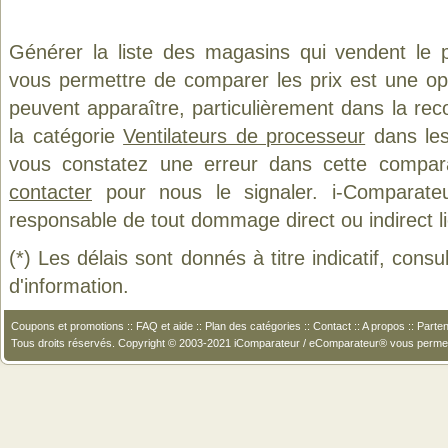
Générer la liste des magasins qui vendent le 
vous permettre de comparer les prix est une op
peuvent apparaître, particulièrement dans la re
la catégorie
Ventilateurs de processeur
dans les 
vous constatez une erreur dans cette compar
contacter
pour nous le signaler. i-Comparate
responsable de tout dommage direct ou indirect lié 
(*) Les délais sont donnés à titre indicatif, cons
d'information.
Coupons et promotions
::
FAQ et aide
::
Plan des catégories
::
Contact
::
A propos
::
Parten
Tous droits réservés. Copyright © 2003-2021 iComparateur / eComparateur® vous perme