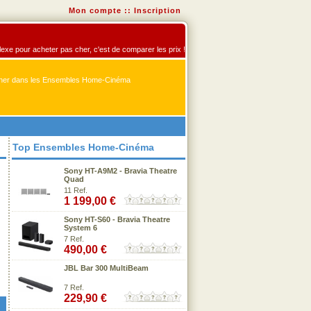
Mon compte
::
Inscription
exe pour acheter pas cher, c'est de comparer les prix !
er dans les Ensembles Home-Cinéma
Top Ensembles Home-Cinéma
Sony HT-A9M2 - Bravia Theatre
Quad
11 Ref.
1 199,00 €
Sony HT-S60 - Bravia Theatre
System 6
7 Ref.
490,00 €
JBL Bar 300 MultiBeam
7 Ref.
229,90 €