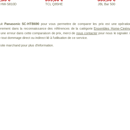
 HW-S810D
TCL Q85HE
JBL Bar 500
uit
Panasonic SC-HTB690
pour vous permettre de comparer les prix est une opératio
ièrement dans la reconnaissance des références de la catégorie
Ensembles Home-Ciném
ez une erreur dans cette comparaison de prix, merci de
nous contacter
pour nous le signaler. i
ut dommage direct ou indirect lié à l'utilisation de ce service.
le site marchand pour plus d'information.