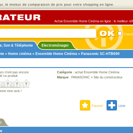
r, le moteur de comparaison de prix pour votre shopping en ligne.
Achat Ensemble Home Cinéma en ligne : le meilleur réfl
Cherch
e, Son & Téléphonie
Electroménager
nie
»
Home cinéma
»
Ensemble Home Cinéma
» Panasonic SC-HTB690
urs n'ont pas encore
Catégorie
:
achat Ensemble Home Cinéma
té ce produit
Marque
:
PANASONIC
»
Site du constructeur
onne mon avis !
Favoris
Liste
s
ne