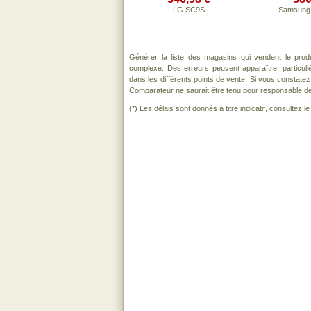
LG SC9S
Samsung
Générer la liste des magasins qui vendent le prod
complexe. Des erreurs peuvent apparaître, particul
dans les différents points de vente. Si vous constat
Comparateur ne saurait être tenu pour responsable de to
(*) Les délais sont donnés à titre indicatif, consultez 