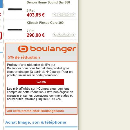
Denon Home Sound Bar 550
8 Ref.
€
403,65 €
€
Klipsch Flexus Core 100
€
7 Ref.
290,00 €
5% de réduction
Profitez d'une réduction de 5% sur
Boulanger.com pour l'achat d'un produit gros
électroménager (à partir de 449 euro). Pour en
profiter, saisissez le code promotion :
GAM5
Les prix affichés sur i-Comparateur tiennent
compte de cette réduction. Offre non éligible en
magasin et sur les opérations commerciales et
nouveautés, valable jusqu'au 31/05/24.
Voir cette promo chez Boulanger.com
Achat Image, son & téléphonie