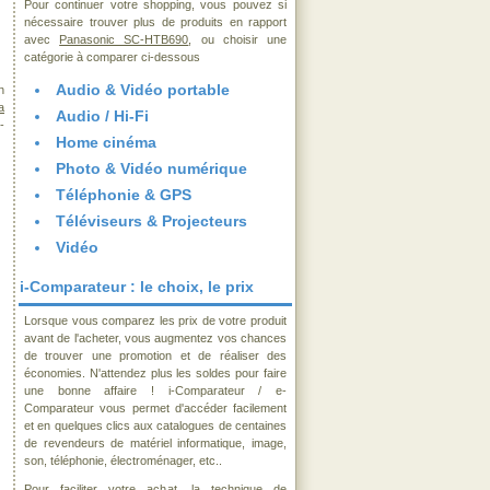
Pour continuer votre shopping, vous pouvez si
nécessaire trouver plus de produits en rapport
avec
Panasonic SC-HTB690
, ou choisir une
catégorie à comparer ci-dessous
Audio & Vidéo portable
n
a
Audio / Hi-Fi
-
Home cinéma
Photo & Vidéo numérique
Téléphonie & GPS
Téléviseurs & Projecteurs
Vidéo
i-Comparateur : le choix, le prix
Lorsque vous comparez les prix de votre produit
avant de l'acheter, vous augmentez vos chances
de trouver une promotion et de réaliser des
économies. N'attendez plus les soldes pour faire
une bonne affaire ! i-Comparateur / e-
Comparateur vous permet d'accéder facilement
et en quelques clics aux catalogues de centaines
de revendeurs de matériel informatique, image,
son, téléphonie, électroménager, etc..
Pour faciliter votre achat, la technique de