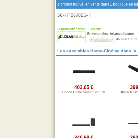
1 produit trouvé, en vente dans 1 boutique en li
SC-HTB690EG-K
Disponibilité / délai * : Voir site
En vente chez
Atlanpolis.com
45 avis sur c
Les ensembles Home-Cinéma dans la
403,65 €
399
Denon Home Sound Bar 550
Klipsch Fl
346,98 €
380