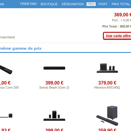
gne.
TRIER PAR :
BOUTIQUE
DÉSIGNATION
PRIX
PORT
PRIX TOTAL
369,00 
Port : + 0,00 
Prix Total : 369,00 
Voir cette offre
e marchand
 même gamme de prix
,00 €
399,00 €
379,00 €
exus Core 200
Sonos Beam (Gen 2)
Hisense AX5140Q
,83 €
399,00 €
359,90 €