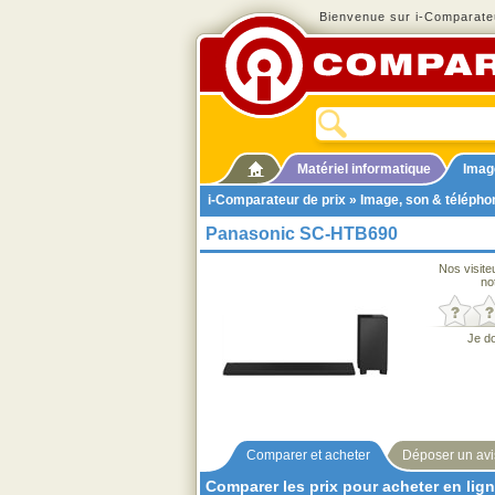
Bienvenue sur i-Comparateu
Matériel informatique
Imag
i-Comparateur de prix
»
Image, son & télépho
Panasonic SC-HTB690
Nos visite
no
Je d
Comparer et acheter
Déposer un avi
Comparer les prix pour acheter en lig