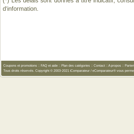
(*) Les délais sont donnés à titre indicatif, cons
d'information.
Coupons et promotions
::
FAQ et aide
::
Plan des catégories
::
Contact
::
A propos
::
Parten
Tous droits réservés. Copyright © 2003-2021 iComparateur / eComparateur® vous perme