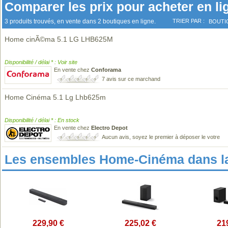
Comparer les prix pour acheter en li
3 produits trouvés, en vente dans 2 boutiques en ligne.
TRIER PAR :
BOUTI
Home cinÃ©ma 5.1 LG LHB625M
Disponibilité / délai * : Voir site
En vente chez
Conforama
7 avis sur ce marchand
Home Cinéma 5.1 Lg Lhb625m
Disponibilité / délai * : En stock
En vente chez
Electro Depot
Aucun avis, soyez le premier à déposer le votre
Les ensembles Home-Cinéma dans l
229,90 €
225,02 €
21