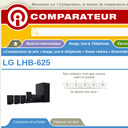
Bienvenue sur i-Comparateur, le moteur de comparaison de
Matériel informatique
Image, Son & Téléphonie
Elect
i-Comparateur de prix
»
Image, son & téléphonie
»
Home cinéma
»
Ensemble
LG LHB-625
Nos visiteurs n'ont pas encore
noté ce produit
Je donne mon avis !
Comparer et acheter
Déposer un avis