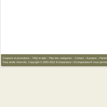
Coupons et promotions
::
FAQ et aide
::
Plan des catégories
::
Contact
::
A propos
::
Parten
Tous droits réservés. Copyright © 2003-2021 iComparateur / eComparateur® vous perme