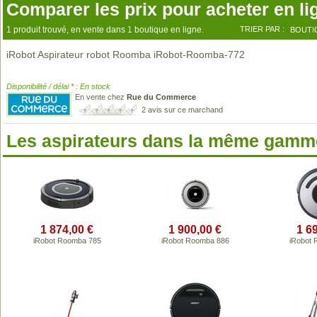
Comparer les prix pour acheter en li
1 produit trouvé, en vente dans 1 boutique en ligne.
TRIER PAR :
BOUTI
iRobot Aspirateur robot Roomba iRobot-Roomba-772
Disponibilité / délai * : En stock
En vente chez
Rue du Commerce
2 avis sur ce marchand
Les aspirateurs dans la même gamme
1 874,00 €
1 900,00 €
1 6
iRobot Roomba 785
iRobot Roomba 886
iRobot