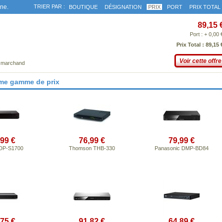
gne.
TRIER PAR :
BOUTIQUE
DÉSIGNATION
PRIX
PORT
PRIX TOTAL
89,15 
Port : + 0,00 
Prix Total : 89,15 
Voir cette offre
e marchand
ême gamme de prix
,99 €
76,99 €
79,99 €
DP-S1700
Thomson THB-330
Panasonic DMP-BD84
,75 €
91,82 €
64,89 €