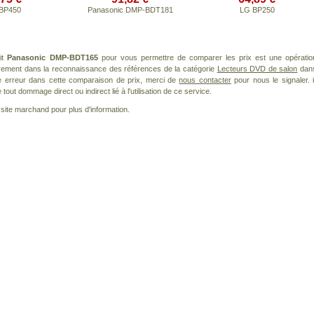
BP450
Panasonic DMP-BDT181
LG BP250
it
Panasonic DMP-BDT165
pour vous permettre de comparer les prix est une opératio
èrement dans la reconnaissance des références de la catégorie
Lecteurs DVD de salon
dan
ne erreur dans cette comparaison de prix, merci de
nous contacter
pour nous le signaler. i
ut dommage direct ou indirect lié à l'utilisation de ce service.
le site marchand pour plus d'information.