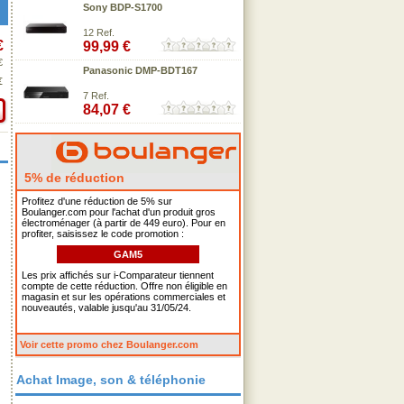
Sony BDP-S1700
12 Ref.
€
99,99 €
€
Panasonic DMP-BDT167
€
7 Ref.
84,07 €
5% de réduction
Profitez d'une réduction de 5% sur
Boulanger.com pour l'achat d'un produit gros
électroménager (à partir de 449 euro). Pour en
profiter, saisissez le code promotion :
GAM5
Les prix affichés sur i-Comparateur tiennent
compte de cette réduction. Offre non éligible en
magasin et sur les opérations commerciales et
nouveautés, valable jusqu'au 31/05/24.
Voir cette promo chez Boulanger.com
Achat Image, son & téléphonie