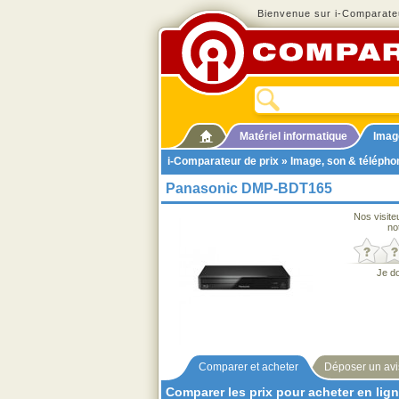
Bienvenue sur i-Comparateu
Matériel informatique
Imag
i-Comparateur de prix
»
Image, son & télépho
Panasonic DMP-BDT165
Nos visite
no
Je d
Comparer et acheter
Déposer un avi
Comparer les prix pour acheter en lig