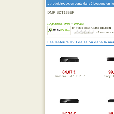
1 produit trouvé, en vente dans 1 boutique en li
DMP-BDT165EF
Disponibilité / délai * : Voir site
En vente chez
Atlanpolis.com
45 avis sur c
Les lecteurs DVD de salon dans la m
84,07 €
99
Panasonic DMP-BDT167
Sony B
97,24 €
99