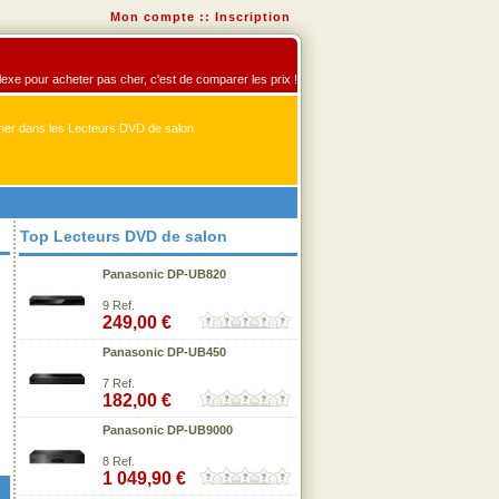
Mon compte
::
Inscription
flexe pour acheter pas cher, c'est de comparer les prix !
er dans les Lecteurs DVD de salon
Top Lecteurs DVD de salon
Panasonic DP-UB820
9 Ref.
249,00 €
Panasonic DP-UB450
7 Ref.
182,00 €
Panasonic DP-UB9000
8 Ref.
1 049,90 €