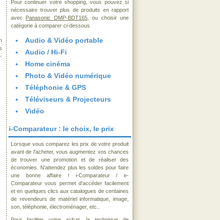
Pour continuer votre shopping, vous pouvez si
nécessaire trouver plus de produits en rapport
avec
Panasonic DMP-BDT165
, ou choisir une
catégorie à comparer ci-dessous
Audio & Vidéo portable
n
s
Audio / Hi-Fi
-
Home cinéma
Photo & Vidéo numérique
Téléphonie & GPS
Téléviseurs & Projecteurs
Vidéo
i-Comparateur : le choix, le prix
Lorsque vous comparez les prix de votre produit
avant de l'acheter, vous augmentez vos chances
de trouver une promotion et de réaliser des
économies. N'attendez plus les soldes pour faire
une bonne affaire ! i-Comparateur / e-
Comparateur vous permet d'accéder facilement
et en quelques clics aux catalogues de centaines
de revendeurs de matériel informatique, image,
son, téléphonie, électroménager, etc..
Pour faciliter votre achat, la technique de