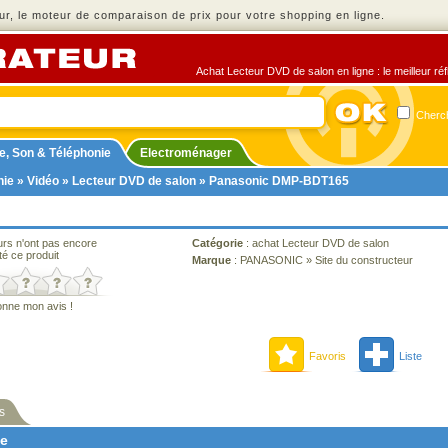
r, le moteur de comparaison de prix pour votre shopping en ligne.
Achat Lecteur DVD de salon en ligne : le meilleur ré
Cherch
e, Son & Téléphonie
Electroménager
nie
»
Vidéo
»
Lecteur DVD de salon
» Panasonic DMP-BDT165
urs n'ont pas encore
Catégorie
:
achat Lecteur DVD de salon
té ce produit
Marque
:
PANASONIC
»
Site du constructeur
onne mon avis !
Favoris
Liste
s
ne