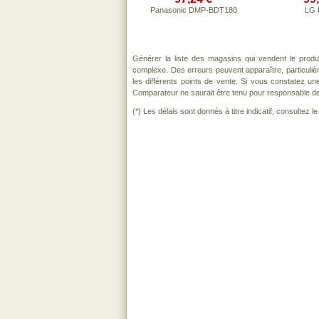
Panasonic DMP-BDT180
LG 
Générer la liste des magasins qui vendent le produ
complexe. Des erreurs peuvent apparaître, particuli
les différents points de vente. Si vous constatez u
Comparateur ne saurait être tenu pour responsable de to
(*) Les délais sont donnés à titre indicatif, consultez 