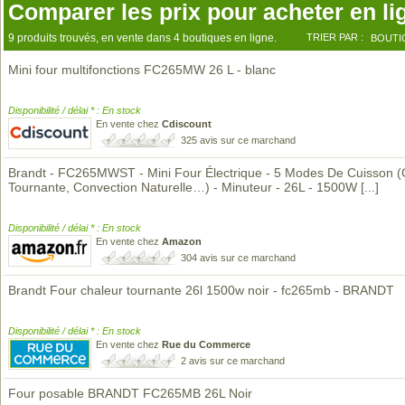
Comparer les prix pour acheter en li
9 produits trouvés, en vente dans 4 boutiques en ligne.
TRIER PAR :
BOUTI
Mini four multifonctions FC265MW 26 L - blanc
Disponibilité / délai * : En stock
En vente chez
Cdiscount
325 avis sur ce marchand
Brandt - FC265MWST - Mini Four Électrique - 5 Modes De Cuisson (
Tournante, Convection Naturelle…) - Minuteur - 26L - 1500W
[...]
Disponibilité / délai * : En stock
En vente chez
Amazon
304 avis sur ce marchand
Brandt Four chaleur tournante 26l 1500w noir - fc265mb - BRANDT
Disponibilité / délai * : En stock
En vente chez
Rue du Commerce
2 avis sur ce marchand
Four posable BRANDT FC265MB 26L Noir