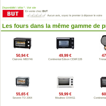
Disponibilité / délai * : Voir site
En vente chez
BUT
Aucun avis, soyez le premier à déposer le votre
Les fours dans la même gamme de p
50,94 €
49,99 €
47
Clatronic MB3746
Continental Edison CEMF22B
Trist
55,65 €
59,99 €
60
Severin TO 2064
Moulinex OX4411
Continent