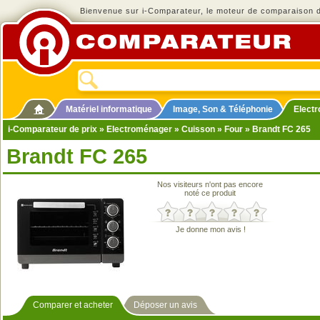
Bienvenue sur i-Comparateur, le moteur de comparaison de
Matériel informatique
Image, Son & Téléphonie
Elect
i-Comparateur de prix
»
Electroménager
»
Cuisson
»
Four
» Brandt FC 265
Brandt FC 265
Nos visiteurs n'ont pas encore
noté ce produit
Je donne mon avis !
Comparer et acheter
Déposer un avis