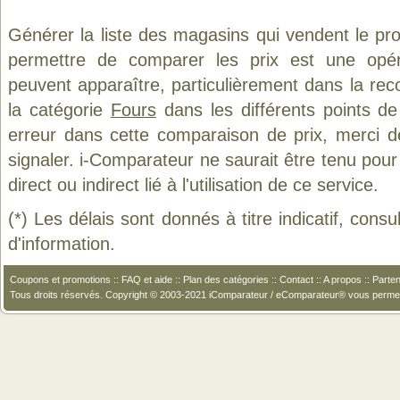
Générer la liste des magasins qui vendent le pr
permettre de comparer les prix est une opér
peuvent apparaître, particulièrement dans la re
la catégorie
Fours
dans les différents points d
erreur dans cette comparaison de prix, merci 
signaler. i-Comparateur ne saurait être tenu po
direct ou indirect lié à l'utilisation de ce service.
(*) Les délais sont donnés à titre indicatif, cons
d'information.
Coupons et promotions
::
FAQ et aide
::
Plan des catégories
::
Contact
::
A propos
::
Parten
Tous droits réservés. Copyright © 2003-2021 iComparateur / eComparateur® vous perme