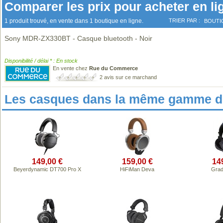
Comparer les prix pour acheter en li
1 produit trouvé, en vente dans 1 boutique en ligne.
TRIER PAR :
BOUTI
Sony MDR-ZX330BT - Casque bluetooth - Noir
Disponibilité / délai * : En stock
En vente chez
Rue du Commerce
2 avis sur ce marchand
Les casques dans la même gamme de
149,00 €
159,00 €
14
Beyerdynamic DT700 Pro X
HiFiMan Deva
Grad