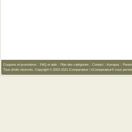
Coupons et promotions
::
FAQ et aide
::
Plan des catégories
::
Contact
::
A propos
::
Parten
Tous droits réservés. Copyright © 2003-2021 iComparateur / eComparateur® vous perme