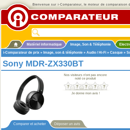
Bienvenue sur i-Comparateur, le moteur de comparaison de
Matériel informatique
Image, Son & Téléphonie
Elect
i-Comparateur de prix
»
Image, son & téléphonie
»
Audio / Hi-Fi
»
Casque
» S
Sony MDR-ZX330BT
Nos visiteurs n'ont pas encore
noté ce produit
Je donne mon avis !
Comparer et acheter
Déposer un avis