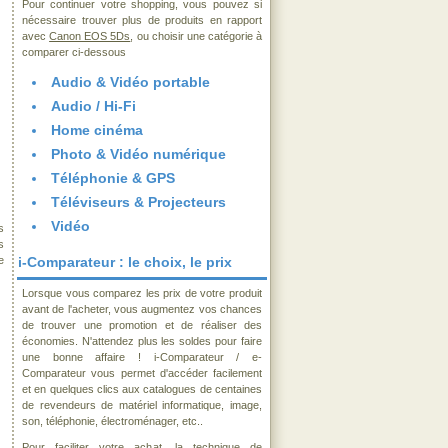
Pour continuer votre shopping, vous pouvez si
nécessaire trouver plus de produits en rapport
avec
Canon EOS 5Ds
, ou choisir une catégorie à
comparer ci-dessous
Audio & Vidéo portable
Audio / Hi-Fi
Home cinéma
Photo & Vidéo numérique
Téléphonie & GPS
Téléviseurs & Projecteurs
Vidéo
s
s
e
i-Comparateur : le choix, le prix
Lorsque vous comparez les prix de votre produit
avant de l'acheter, vous augmentez vos chances
de trouver une promotion et de réaliser des
économies. N'attendez plus les soldes pour faire
une bonne affaire ! i-Comparateur / e-
Comparateur vous permet d'accéder facilement
et en quelques clics aux catalogues de centaines
de revendeurs de matériel informatique, image,
son, téléphonie, électroménager, etc..
Pour faciliter votre achat, la technique de