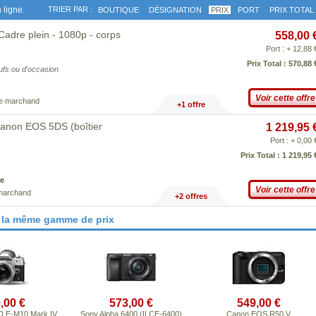
 ligne.
TRIER PAR :
BOUTIQUE
DÉSIGNATION
PRIX
PORT
PRIX TOTAL
Cadre plein - 1080p - corps
558,00 
Port : + 12,88 
Prix Total : 570,88 
eufs ou d'occasion
Voir cette offre
ce marchand
+1 offre
Canon EOS 5DS (boîtier
1 219,95 
Port : + 0,00 
Prix Total : 1 219,95 
e
Voir cette offre
 marchand
+2 offres
 la même gamme de prix
,00 €
573,00 €
549,00 €
 E-M10 Mark IV
Sony Alpha 6400 (ILCE-6400)
Canon EOS R50 V