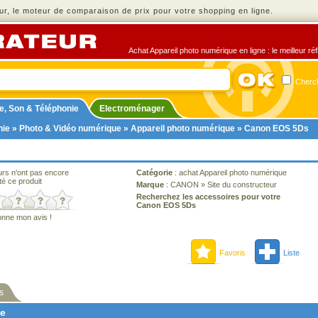
r, le moteur de comparaison de prix pour votre shopping en ligne.
Achat Appareil photo numérique en ligne : le meilleur ré
Cherch
e, Son & Téléphonie
Electroménager
nie
»
Photo & Vidéo numérique
»
Appareil photo numérique
» Canon EOS 5Ds
urs n'ont pas encore
Catégorie
:
achat Appareil photo numérique
té ce produit
Marque
:
CANON
»
Site du constructeur
Recherchez les accessoires pour votre
Canon EOS 5Ds
onne mon avis !
Favoris
Liste
s
ne