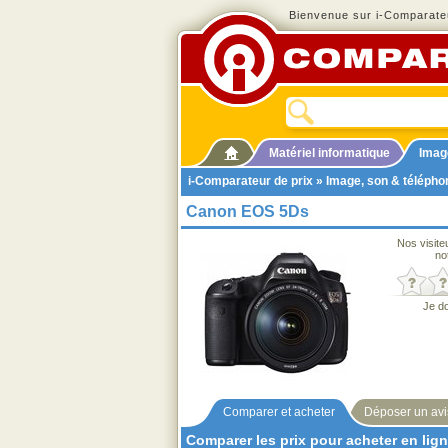
Bienvenue sur i-Comparateu
Matériel informatique
Imag
i-Comparateur de prix
»
Image, son & télépho
Canon EOS 5Ds
Nos visite
no
Je d
Comparer et acheter
Déposer un avi
Comparer les prix pour acheter en lig