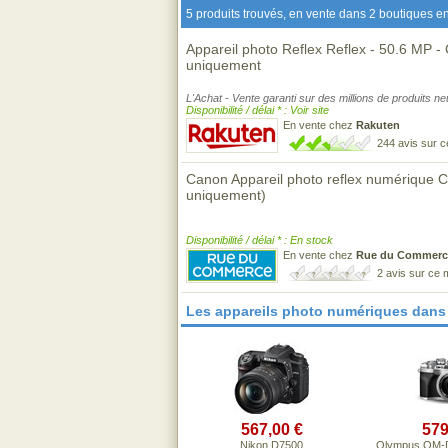
5 produits trouvés, en vente dans 2 boutiques en
Appareil photo Reflex Reflex - 50.6 MP - 
uniquement
L'Achat - Vente garanti sur des millions de produits n
Disponibilité / délai * : Voir site
En vente chez
Rakuten
244 avis sur 
Canon Appareil photo reflex numérique 
uniquement)
Disponibilité / délai * : En stock
En vente chez
Rue du Commerc
2 avis sur ce
Les appareils photo numériques dans
567,00 €
579
Nikon D7500
Olympus OM-D