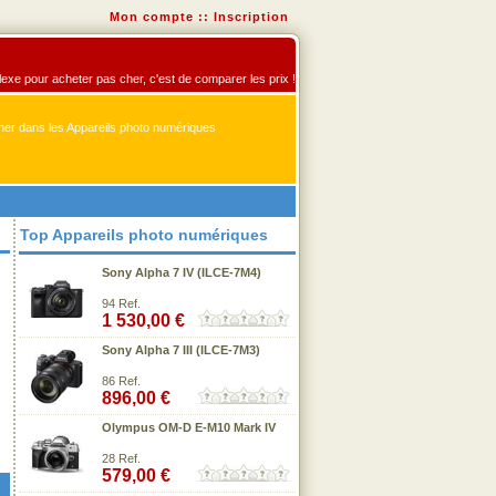
Mon compte
::
Inscription
flexe pour acheter pas cher, c'est de comparer les prix !
er dans les Appareils photo numériques
Top Appareils photo numériques
Sony Alpha 7 IV (ILCE-7M4)
94 Ref.
1 530,00 €
Sony Alpha 7 III (ILCE-7M3)
86 Ref.
896,00 €
Olympus OM-D E-M10 Mark IV
28 Ref.
579,00 €