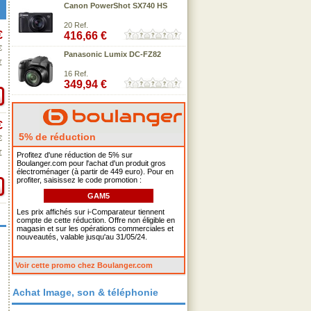
Canon PowerShot SX740 HS
20 Ref.
€
416,66 €
€
Panasonic Lumix DC-FZ82
€
16 Ref.
349,94 €
€
5% de réduction
€
€
Profitez d'une réduction de 5% sur
Boulanger.com pour l'achat d'un produit gros
électroménager (à partir de 449 euro). Pour en
profiter, saisissez le code promotion :
GAM5
Les prix affichés sur i-Comparateur tiennent
compte de cette réduction. Offre non éligible en
magasin et sur les opérations commerciales et
nouveautés, valable jusqu'au 31/05/24.
Voir cette promo chez Boulanger.com
Achat Image, son & téléphonie