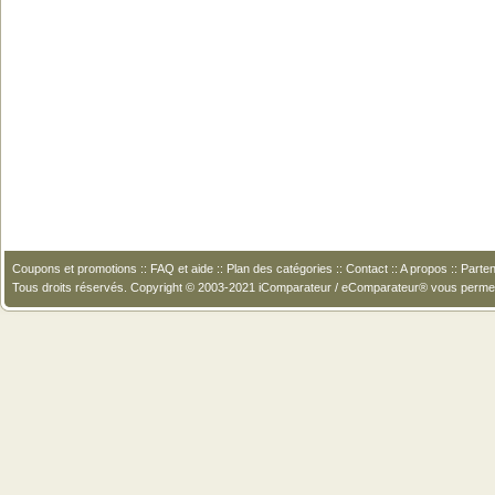
Coupons et promotions
::
FAQ et aide
::
Plan des catégories
::
Contact
::
A propos
::
Parten
Tous droits réservés. Copyright © 2003-2021 iComparateur / eComparateur® vous perme