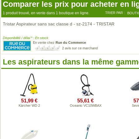
Comparer les prix pour acheter en li
1 produit trouvé, en vente dans 1 boutique en ligne.
TRIER PAR :
BOUTI
Tristar Aspirateur sans sac classe d - sz-2174 - TRISTAR
Disponibilité / délai * : En stock
En vente chez
Rue du Commerce
2 avis sur ce marchand
Les aspirateurs dans la même gamme
51,99 €
55,61 €
57
Kärcher WD 2
Oceanic VC10WBAX
Seve