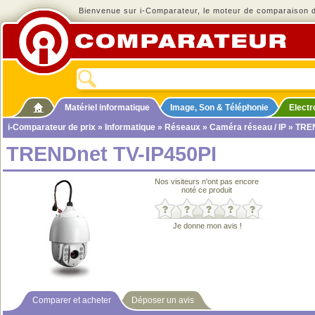
Bienvenue sur i-Comparateur, le moteur de comparaison de
Matériel informatique
Image, Son & Téléphonie
Elect
i-Comparateur de prix
»
Informatique
»
Réseaux
»
Caméra réseau / IP
» TREN
TRENDnet TV-IP450PI
Nos visiteurs n'ont pas encore
noté ce produit
Je donne mon avis !
Comparer et acheter
Déposer un avis