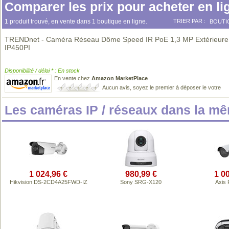
Comparer les prix pour acheter en li
1 produit trouvé, en vente dans 1 boutique en ligne.
TRIER PAR :
BOUTI
TRENDnet - Caméra Réseau Dôme Speed IR PoE 1,3 MP Extérieure
IP450PI
Disponibilité / délai * : En stock
En vente chez
Amazon MarketPlace
Aucun avis, soyez le premier à déposer le votre
Les caméras IP / réseaux dans la m
1 024,96 €
980,99 €
1 0
Hikvision DS-2CD4A25FWD-IZ
Sony SRG-X120
Axis