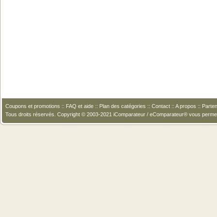
Coupons et promotions
::
FAQ et aide
::
Plan des catégories
::
Contact
::
A propos
::
Parten
Tous droits réservés. Copyright © 2003-2021 iComparateur / eComparateur® vous perme