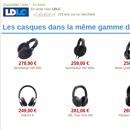
Disponibilité / délai * : En stock
En vente chez
LDLC
223 avis sur ce marchand
Les casques dans la même gamme de
278,90 €
259,00 €
25
Sennheiser HD 600
Sennheiser HD 660s
Bose Quie
249,00 €
281,06 €
26
Dali IO-6
JBL Tour One M3
Pionee