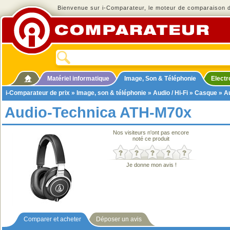
Bienvenue sur i-Comparateur, le moteur de comparaison de
Matériel informatique
Image, Son & Téléphonie
Elect
i-Comparateur de prix
»
Image, son & téléphonie
»
Audio / Hi-Fi
»
Casque
» A
Audio-Technica ATH-M70x
Nos visiteurs n'ont pas encore
noté ce produit
Je donne mon avis !
Comparer et acheter
Déposer un avis