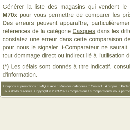
Générer la liste des magasins qui vendent le
M70x
pour vous permettre de comparer les pri
Des erreurs peuvent apparaître, particulièreme
références de la catégorie
Casques
dans les diff
constatez une erreur dans cette comparaison de
pour nous le signaler. i-Comparateur ne saurait
tout dommage direct ou indirect lié à l'utilisation 
(*) Les délais sont donnés à titre indicatif, cons
d'information.
Coupons et promotions
::
FAQ et aide
::
Plan des catégories
::
Contact
::
A propos
::
Parten
Tous droits réservés. Copyright © 2003-2021 iComparateur / eComparateur® vous perme