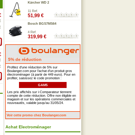
Kärcher WD 2
11 Ref.
€
51,99 €
€
Bosch BGS7MS64
€
4 Ref.
319,99 €
€
5% de réduction
€
€
Profitez d'une réduction de 5% sur
Boulanger.com pour l'achat d'un produit gros
électroménager (à partir de 449 euro). Pour en
profiter, saisissez le code promotion :
GAM5
Les prix affichés sur i-Comparateur tiennent
compte de cette réduction. Offre non éligible en
magasin et sur les opérations commerciales et
nouveautés, valable jusqu'au 31/05/24.
Voir cette promo chez Boulanger.com
Achat Electroménager