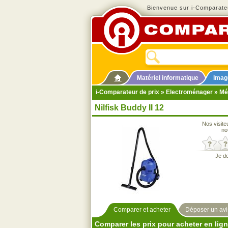
Bienvenue sur i-Comparateu
Matériel informatique
Imag
i-Comparateur de prix
»
Electroménager
»
Mé
Nilfisk Buddy II 12
Nos visite
no
Je d
Comparer et acheter
Déposer un avi
Comparer les prix pour acheter en lig