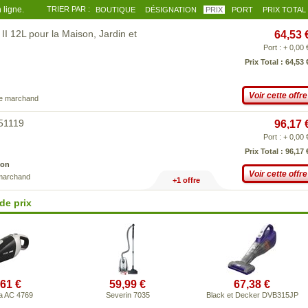
 ligne.
TRIER PAR :
BOUTIQUE
DÉSIGNATION
PRIX
PORT
PRIX TOTAL
II 12L pour la Maison, Jardin et
64,53 
Port : + 0,00 
Prix Total : 64,53 
Voir cette offre
ce marchand
451119
96,17 
Port : + 0,00 
Prix Total : 96,17 
son
Voir cette offre
 marchand
+1 offre
de prix
,61 €
59,99 €
67,38 €
a AC 4769
Severin 7035
Black et Decker DVB315JP