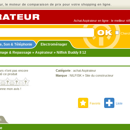
r, le moteur de comparaison de prix pour votre shopping en ligne.
Achat Aspirateur en ligne : le meilleur r
Cherch
e, Son & Téléphonie
Electroménager
nage & Repassage
»
Aspirateur
» Nilfisk Buddy II 12
urs n'ont pas encore
Catégorie
:
achat Aspirateur
té ce produit
Marque
:
NILFISK
»
Site du constructeur
onne mon avis !
Favoris
Liste
s
ne