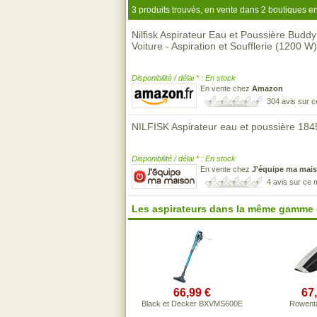
3 produits trouvés, en vente dans 2 boutiques en
Nilfisk Aspirateur Eau et Poussière Buddy 
Voiture - Aspiration et Soufflerie (1200 W)
Disponibilité / délai * : En stock
En vente chez
Amazon
304 avis sur 
NILFISK Aspirateur eau et poussière 18
Disponibilité / délai * : En stock
En vente chez
J'équipe ma mai
4 avis sur ce
Les aspirateurs dans la même gamme 
66,99 €
67
Black et Decker BXVMS600E
Rowent