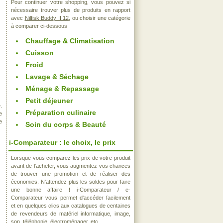
Pour continuer votre shopping, vous pouvez si
nécessaire trouver plus de produits en rapport
avec
Nilfisk Buddy II 12
, ou choisir une catégorie
à comparer ci-dessous
Chauffage & Climatisation
Cuisson
Froid
Lavage & Séchage
Ménage & Repassage
Petit déjeuner
.
Préparation culinaire
e
e
Soin du corps & Beauté
i-Comparateur : le choix, le prix
Lorsque vous comparez les prix de votre produit
avant de l'acheter, vous augmentez vos chances
de trouver une promotion et de réaliser des
économies. N'attendez plus les soldes pour faire
une bonne affaire ! i-Comparateur / e-
Comparateur vous permet d'accéder facilement
et en quelques clics aux catalogues de centaines
de revendeurs de matériel informatique, image,
son, téléphonie, électroménager, etc..