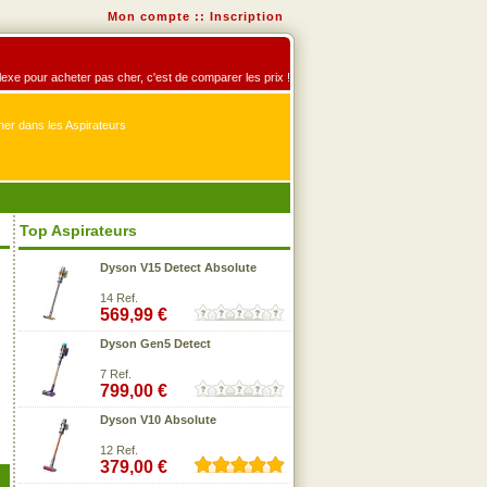
Mon compte
::
Inscription
éflexe pour acheter pas cher, c'est de comparer les prix !
er dans les Aspirateurs
Top Aspirateurs
Dyson V15 Detect Absolute
14 Ref.
569,99 €
Dyson Gen5 Detect
7 Ref.
799,00 €
Dyson V10 Absolute
12 Ref.
379,00 €