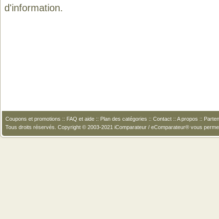
d'information.
Coupons et promotions
::
FAQ et aide
::
Plan des catégories
::
Contact
::
A propos
::
Parten
Tous droits réservés. Copyright © 2003-2021 iComparateur / eComparateur® vous perme