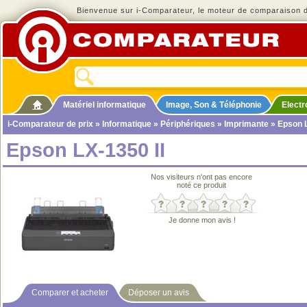
Bienvenue sur i-Comparateur, le moteur de comparaison de
Matériel informatique
Image, Son & Téléphonie
Elect
i-Comparateur de prix
»
Informatique
»
Périphériques
»
Imprimante
» Epson L
Epson LX-1350 II
Nos visiteurs n'ont pas encore
noté ce produit
Je donne mon avis !
Comparer et acheter
Déposer un avis