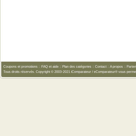
Coupons et promotions
::
FAQ et aide
::
Plan des catégories
::
Contact
::
A propos
::
Parten
Tous droits réservés. Copyright © 2003-2021 iComparateur / eComparateur® vous perme