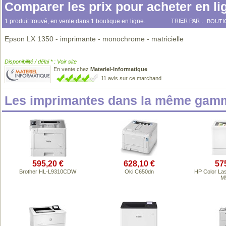
Comparer les prix pour acheter en li
1 produit trouvé, en vente dans 1 boutique en ligne.
TRIER PAR :
BOUTI
Epson LX 1350 - imprimante - monochrome - matricielle
Disponibilité / délai * : Voir site
En vente chez
Materiel-Informatique
11 avis sur ce marchand
Les imprimantes dans la même gamm
595,20 €
628,10 €
57
Brother HL-L9310CDW
Oki C650dn
HP Color Las
M