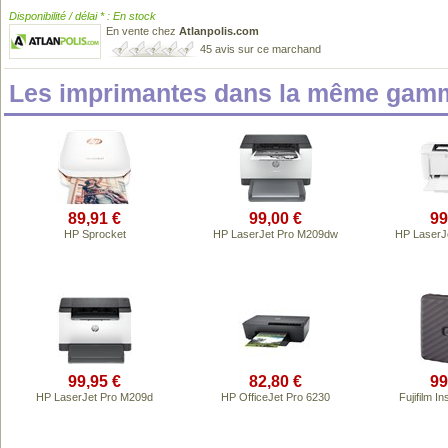
Disponibilité / délai * : En stock
En vente chez
Atlanpolis.com
45 avis sur ce marchand
Les imprimantes dans la même gamm
89,91 €
99,00 €
99
HP Sprocket
HP LaserJet Pro M209dw
HP LaserJ
99,95 €
82,80 €
99
HP LaserJet Pro M209d
HP OfficeJet Pro 6230
Fujifilm I