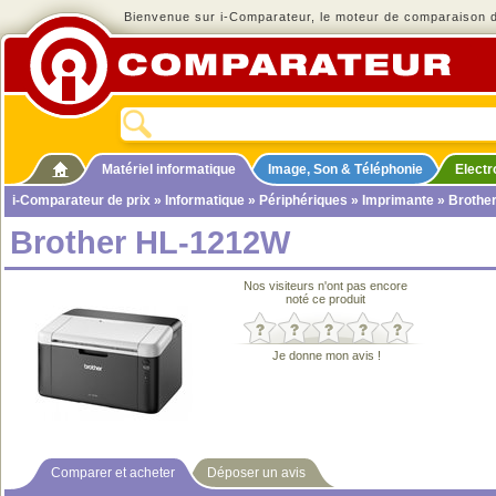
Bienvenue sur i-Comparateur, le moteur de comparaison de
Matériel informatique
Image, Son & Téléphonie
Elect
i-Comparateur de prix
»
Informatique
»
Périphériques
»
Imprimante
» Brothe
Brother HL-1212W
Nos visiteurs n'ont pas encore
noté ce produit
Je donne mon avis !
Comparer et acheter
Déposer un avis