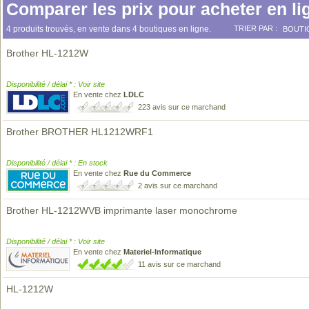
Comparer les prix pour acheter en li
4 produits trouvés, en vente dans 4 boutiques en ligne.
TRIER PAR :
BOUTI
Brother HL-1212W
Disponibilité / délai * : Voir site
En vente chez
LDLC
223 avis sur ce marchand
Brother BROTHER HL1212WRF1
Disponibilité / délai * : En stock
En vente chez
Rue du Commerce
2 avis sur ce marchand
Brother HL-1212WVB imprimante laser monochrome
Disponibilité / délai * : Voir site
En vente chez
Materiel-Informatique
11 avis sur ce marchand
HL-1212W