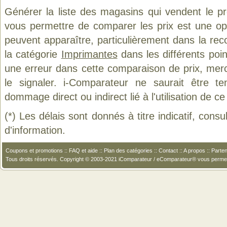
Générer la liste des magasins qui vendent le p
vous permettre de comparer les prix est une op
peuvent apparaître, particulièrement dans la re
la catégorie
Imprimantes
dans les différents poi
une erreur dans cette comparaison de prix, mer
le signaler. i-Comparateur ne saurait être t
dommage direct ou indirect lié à l'utilisation de ce
(*) Les délais sont donnés à titre indicatif, cons
d'information.
Coupons et promotions
::
FAQ et aide
::
Plan des catégories
::
Contact
::
A propos
::
Parten
Tous droits réservés. Copyright © 2003-2021 iComparateur / eComparateur® vous perme