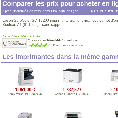
Comparer les prix pour acheter en li
3 produits trouvés, en vente dans 1 boutique en ligne.
TRIER PAR :
BOUTI
Epson SureColor SC-T3200 imprimante grand format couleur jet d'en
Rouleau A1 (61,0 cm) - sans support
Disponibilité / délai * : Voir site
En vente chez
Materiel-Informatique
11 avis sur ce marchand
Les imprimantes dans la même gamm
1 951,09 €
1 737,32 €
2 1
Xerox VersaLink C7020DN
Canon i-Sensys LBP-852cx
Epson Sure