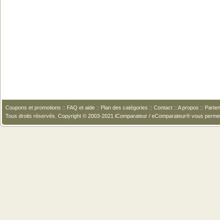
Coupons et promotions
::
FAQ et aide
::
Plan des catégories
::
Contact
::
A propos
::
Parten
Tous droits réservés. Copyright © 2003-2021 iComparateur / eComparateur® vous perme