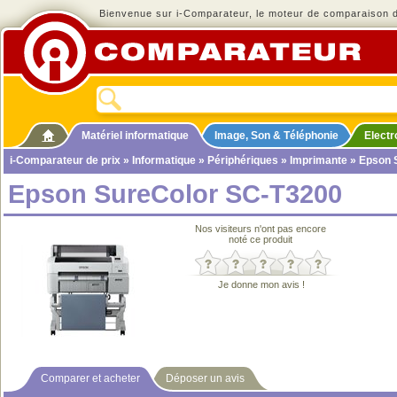
Bienvenue sur i-Comparateur, le moteur de comparaison de
Matériel informatique
Image, Son & Téléphonie
Elect
i-Comparateur de prix
»
Informatique
»
Périphériques
»
Imprimante
» Epson 
Epson SureColor SC-T3200
Nos visiteurs n'ont pas encore
noté ce produit
Je donne mon avis !
Comparer et acheter
Déposer un avis