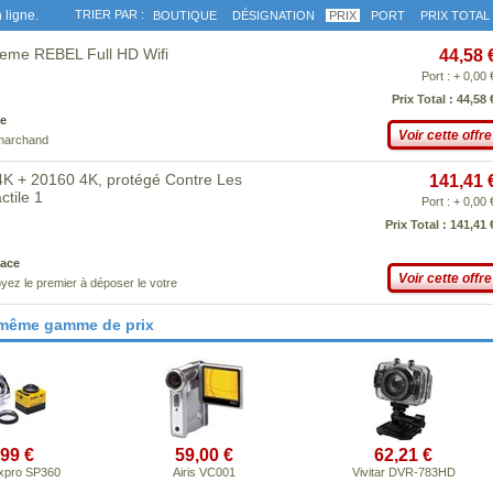
 ligne.
TRIER PAR :
BOUTIQUE
DÉSIGNATION
PRIX
PORT
PRIX TOTAL
eme REBEL Full HD Wifi
44,58 
Port : + 0,00 
Prix Total : 44,58 
e
Voir cette offre
 marchand
K + 20160 4K, protégé Contre Les
141,41 
ctile 1
Port : + 0,00 
Prix Total : 141,41 
ace
Voir cette offre
yez le premier à déposer le votre
 même gamme de prix
,99 €
59,00 €
62,21 €
xpro SP360
Airis VC001
Vivitar DVR-783HD