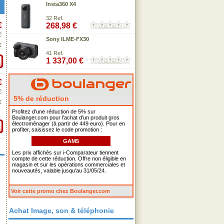
Insta360 X4
32 Ref.
€
268,98 €
€
Sony ILME-FX30
€
41 Ref.
1 337,00 €
€
€
5% de réduction
€
Profitez d'une réduction de 5% sur
Boulanger.com pour l'achat d'un produit gros
électroménager (à partir de 449 euro). Pour en
profiter, saisissez le code promotion :
GAM5
Les prix affichés sur i-Comparateur tiennent
compte de cette réduction. Offre non éligible en
magasin et sur les opérations commerciales et
nouveautés, valable jusqu'au 31/05/24.
Voir cette promo chez Boulanger.com
Achat Image, son & téléphonie