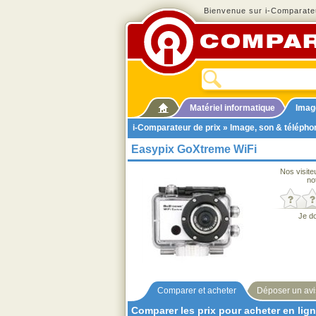
Bienvenue sur i-Comparateu
Matériel informatique
Imag
i-Comparateur de prix
»
Image, son & télépho
Easypix GoXtreme WiFi
Nos visite
no
Je d
Comparer et acheter
Déposer un avi
Comparer les prix pour acheter en lig