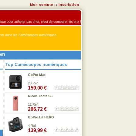
Mon compte
::
Inscription
exe pour acheter pas cher, c'est de comparer les prix !
er dans les Caméscopes numériques
iFi
Top Caméscopes numériques
GoPro Max
20 Ref.
159,00 €
Ricoh Theta SC
12 Ref.
296,72 €
GoPro Lit HERO
4 Ref.
139,99 €