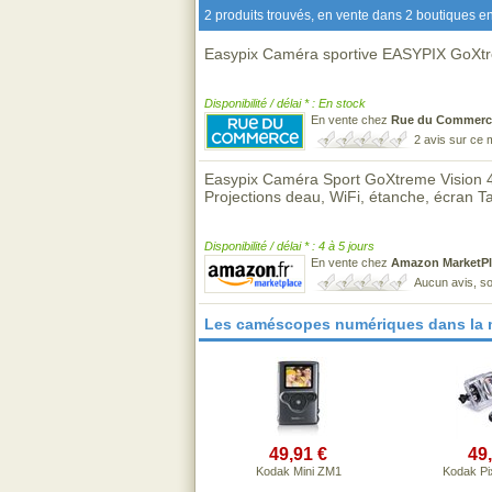
2 produits trouvés, en vente dans 2 boutiques en
Easypix Caméra sportive EASYPIX GoXtr
Disponibilité / délai * : En stock
En vente chez
Rue du Commerc
2 avis sur ce
Easypix Caméra Sport GoXtreme Vision 4
Projections deau, WiFi, étanche, écran Ta
Disponibilité / délai * : 4 à 5 jours
En vente chez
Amazon MarketPl
Aucun avis, so
Les caméscopes numériques dans la
49,91 €
49
Kodak Mini ZM1
Kodak Pi