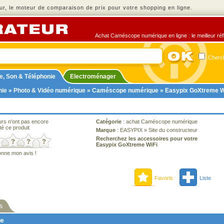
r, le moteur de comparaison de prix pour votre shopping en ligne.
Achat Caméscope numérique en ligne : le meilleur réfl
Cherch
e, Son & Téléphonie
Electroménager
nie
»
Photo & Vidéo numérique
»
Caméscope numérique
» Easypix GoXtreme W
urs n'ont pas encore
Catégorie
:
achat Caméscope numérique
té ce produit
Marque
:
EASYPIX
»
Site du constructeur
Recherchez les accessoires pour votre
Easypix GoXtreme WiFi
onne mon avis !
Favoris
Liste
s
ne