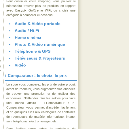
Pour continuer votre shopping, vous pouvez si
nécessaire trouver plus de produits en rapport
avec
Easypix GoXtreme WiFi
, ou choisir une
catégorie à comparer ci-dessous
Audio & Vidéo portable
Audio / Hi-Fi
Home cinéma
Photo & Vidéo numérique
Téléphonie & GPS
Téléviseurs & Projecteurs
n
Vidéo
s
-
i-Comparateur : le choix, le prix
Lorsque vous comparez les prix de votre produit
avant de l'acheter, vous augmentez vos chances
de trouver une promotion et de réaliser des
économies. N'attendez plus les soldes pour faire
une bonne affaire ! i-Comparateur / e-
Comparateur vous permet d'accéder facilement
et en quelques clics aux catalogues de centaines
de revendeurs de matériel informatique, image,
son, téléphonie, électroménager, etc..
Pour faciliter votre achat, la technique de