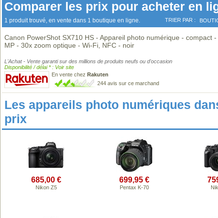
Comparer les prix pour acheter en li
1 produit trouvé, en vente dans 1 boutique en ligne.
TRIER PAR :
BOUTI
Canon PowerShot SX710 HS - Appareil photo numérique - compact -
MP - 30x zoom optique - Wi-Fi, NFC - noir
L'Achat - Vente garanti sur des millions de produits neufs ou d'occasion
Disponibilité / délai * : Voir site
En vente chez
Rakuten
244 avis sur ce marchand
Les appareils photo numériques da
prix
685,00 €
699,95 €
75
Nikon Z5
Pentax K-70
Ni