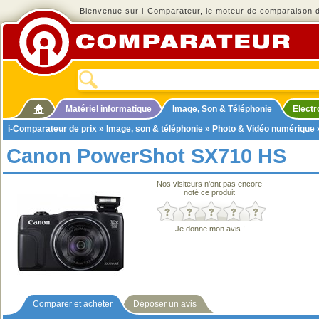
Bienvenue sur i-Comparateur, le moteur de comparaison de
Matériel informatique
Image, Son & Téléphonie
Elect
i-Comparateur de prix
»
Image, son & téléphonie
»
Photo & Vidéo numérique
Canon PowerShot SX710 HS
Nos visiteurs n'ont pas encore
noté ce produit
Je donne mon avis !
Comparer et acheter
Déposer un avis