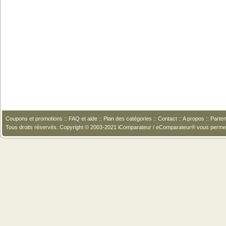
Coupons et promotions
::
FAQ et aide
::
Plan des catégories
::
Contact
::
A propos
::
Parten
Tous droits réservés. Copyright © 2003-2021 iComparateur / eComparateur® vous perme