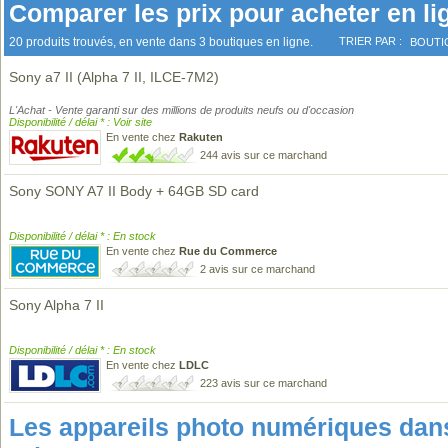
Comparer les prix pour acheter en li
20 produits trouvés, en vente dans 3 boutiques en ligne.
TRIER PAR :
BOUTI
Sony a7 II (Alpha 7 II, ILCE-7M2)
L'Achat - Vente garanti sur des millions de produits neufs ou d'occasion
Disponibilité / délai * : Voir site
En vente chez
Rakuten
244 avis sur ce marchand
Sony SONY A7 II Body + 64GB SD card
Disponibilité / délai * : En stock
En vente chez
Rue du Commerce
2 avis sur ce marchand
Sony Alpha 7 II
Disponibilité / délai * : En stock
En vente chez
LDLC
223 avis sur ce marchand
Les appareils photo numériques da