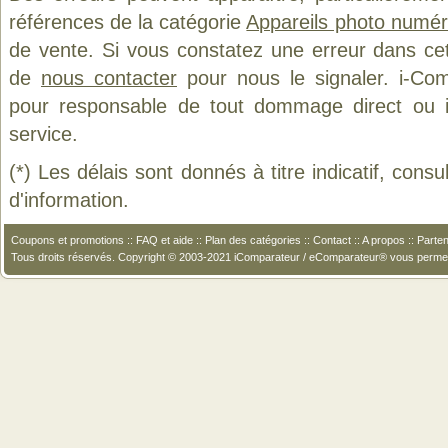
références de la catégorie
Appareils photo numér
de vente. Si vous constatez une erreur dans ce
de
nous contacter
pour nous le signaler. i-Com
pour responsable de tout dommage direct ou indi
service.
(*) Les délais sont donnés à titre indicatif, cons
d'information.
Coupons et promotions
::
FAQ et aide
::
Plan des catégories
::
Contact
::
A propos
::
Parten
Tous droits réservés. Copyright © 2003-2021 iComparateur / eComparateur® vous perme