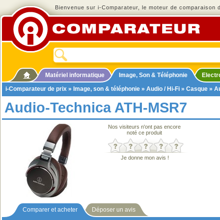
Bienvenue sur i-Comparateur, le moteur de comparaison de
Matériel informatique
Image, Son & Téléphonie
Elect
i-Comparateur de prix
»
Image, son & téléphonie
»
Audio / Hi-Fi
»
Casque
» A
Audio-Technica ATH-MSR7
Nos visiteurs n'ont pas encore
noté ce produit
Je donne mon avis !
Comparer et acheter
Déposer un avis