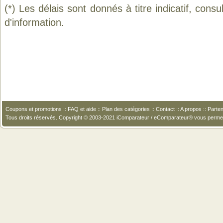
(*) Les délais sont donnés à titre indicatif, cons
d'information.
Coupons et promotions
::
FAQ et aide
::
Plan des catégories
::
Contact
::
A propos
::
Parten
Tous droits réservés. Copyright © 2003-2021 iComparateur / eComparateur® vous perme