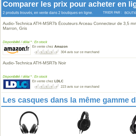
Comparer les prix pour acheter en li
2 produits trouvés, en vente dans 2 boutiques en ligne.
TRIER PAR :
BOUTI
Audio-Technica ATH-MSR7b Écouteurs Arceau Connecteur de 3,5 m
Marron, Gris
Disponibilité / délai * : En stock
En vente chez
Amazon
304 avis sur ce marchand
Audio-Technica ATH-MSR7b Noir
Disponibilité / délai * : En stock
En vente chez
LDLC
223 avis sur ce marchand
Les casques dans la même gamme de