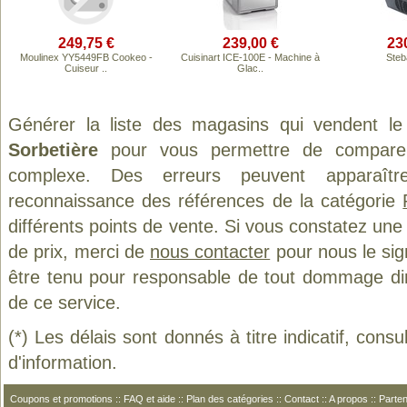
249,75 €
239,00 €
23
Moulinex YY5449FB Cookeo -
Cuisinart ICE-100E - Machine à
Steb
Cuiseur ..
Glac..
Générer la liste des magasins qui vendent le
Sorbetière
pour vous permettre de comparer 
complexe. Des erreurs peuvent apparaître
reconnaissance des références de la catégorie
différents points de vente. Si vous constatez un
de prix, merci de
nous contacter
pour nous le sig
être tenu pour responsable de tout dommage direct
de ce service.
(*) Les délais sont donnés à titre indicatif, cons
d'information.
Coupons et promotions
::
FAQ et aide
::
Plan des catégories
::
Contact
::
A propos
::
Parten