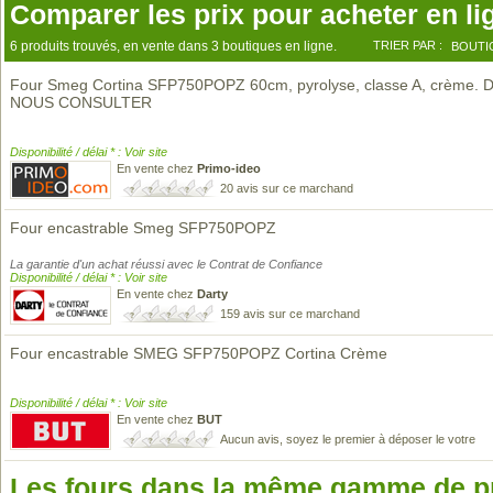
Comparer les prix pour acheter en li
6 produits trouvés, en vente dans 3 boutiques en ligne.
TRIER PAR :
BOUTI
Four Smeg Cortina SFP750POPZ 60cm, pyrolyse, classe A, crème. D
NOUS CONSULTER
Disponibilité / délai * : Voir site
En vente chez
Primo-ideo
20 avis sur ce marchand
Four encastrable Smeg SFP750POPZ
La garantie d'un achat réussi avec le Contrat de Confiance
Disponibilité / délai * : Voir site
En vente chez
Darty
159 avis sur ce marchand
Four encastrable SMEG SFP750POPZ Cortina Crème
Disponibilité / délai * : Voir site
En vente chez
BUT
Aucun avis, soyez le premier à déposer le votre
Les fours dans la même gamme de p