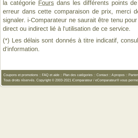
la catégorie
Fours
dans les différents points d
erreur dans cette comparaison de prix, merci 
signaler. i-Comparateur ne saurait être tenu po
direct ou indirect lié à l'utilisation de ce service.
(*) Les délais sont donnés à titre indicatif, cons
d'information.
Coupons et promotions
::
FAQ et aide
::
Plan des catégories
::
Contact
::
A propos
::
Parten
Tous droits réservés. Copyright © 2003-2021 iComparateur / eComparateur® vous perme