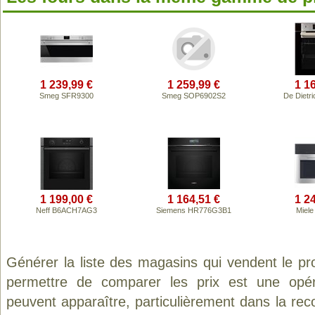
1 239,99 €
1 259,99 €
1 1
Smeg SFR9300
Smeg SOP6902S2
De Dietr
1 199,00 €
1 164,51 €
1 2
Neff B6ACH7AG3
Siemens HR776G3B1
Miel
Générer la liste des magasins qui vendent le pr
permettre de comparer les prix est une opér
peuvent apparaître, particulièrement dans la re