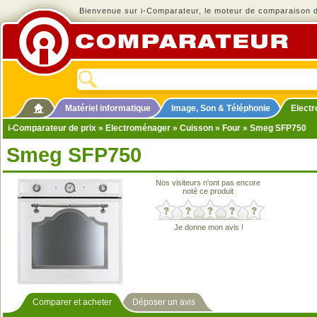
Bienvenue sur i-Comparateur, le moteur de comparaison de
Matériel informatique
Image, Son & Téléphonie
Elect
i-Comparateur de prix
»
Electroménager
»
Cuisson
»
Four
» Smeg SFP750
Smeg SFP750
Nos visiteurs n'ont pas encore
noté ce produit
Je donne mon avis !
Comparer et acheter
Déposer un avis