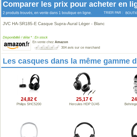
Comparer les prix pour acheter en li
2 produits trouvés, en vente dans 1 boutique en ligne.
TRIER PAR :
BOUTI
JVC HA-SR185-E Casque Supra-Aural Léger - Blanc
Disponibilité / délai * : En stock
En vente chez
Amazon
304 avis sur ce marchand
Les casques dans la même gamme de
24,82 €
25,17 €
24
Philips SHC5200
Hercules HDP DJ45
Behring