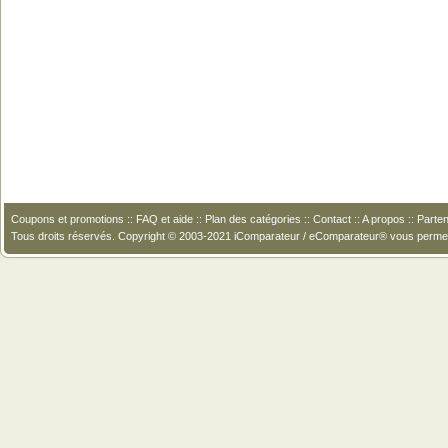
Coupons et promotions
::
FAQ et aide
::
Plan des catégories
::
Contact
::
A propos
::
Parten
Tous droits réservés. Copyright © 2003-2021 iComparateur / eComparateur® vous perme