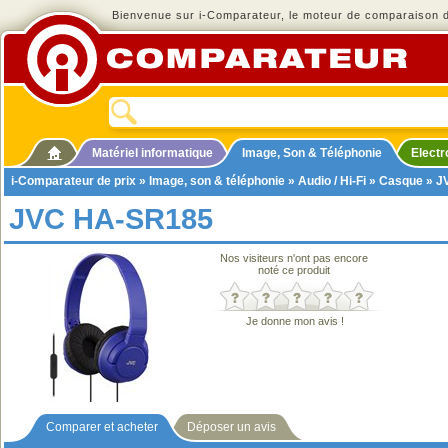
Bienvenue sur i-Comparateur, le moteur de comparaison de
Matériel informatique
Image, Son & Téléphonie
Elect
i-Comparateur de prix
»
Image, son & téléphonie
»
Audio / Hi-Fi
»
Casque
» J
JVC HA-SR185
Nos visiteurs n'ont pas encore
noté ce produit
Je donne mon avis !
Comparer et acheter
Déposer un avis