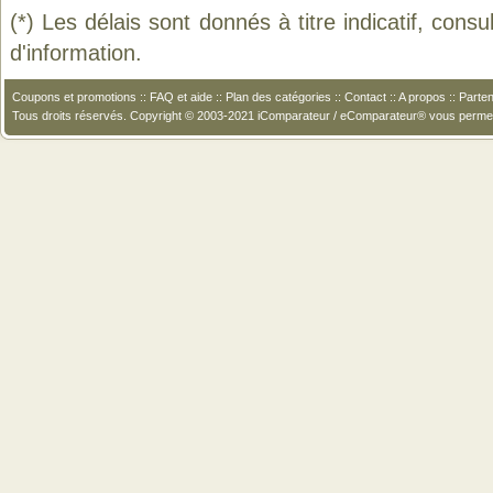
(*) Les délais sont donnés à titre indicatif, cons
d'information.
Coupons et promotions
::
FAQ et aide
::
Plan des catégories
::
Contact
::
A propos
::
Parten
Tous droits réservés. Copyright © 2003-2021 iComparateur / eComparateur® vous perme