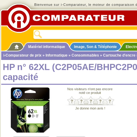
Bienvenue sur i-Comparateur, le moteur de comparaison de
Matériel informatique
Image, Son & Téléphonie
Elect
i-Comparateur de prix
»
Informatique
»
Consommables
»
Cartouche d'encre
HP n° 62XL (C2P05AE/BHPC2P05
capacité
Nos visiteurs n'ont pas encore
noté ce produit
Je donne mon avis !