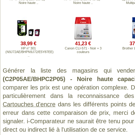
Noire haute ..
Noire haute ..
Multip
38,99 €
41,23 €
37
HP n° 301
Canon CLI-571 - Noir + 3
Brother 
(N9J72AE/BHPN9J72/E5Y87EE)
couleurs
..
Générer la liste des magasins qui vende
(C2P05AE/BHPC2P05) - Noire haute capaci
comparer les prix est une opération complexe. D
particulièrement dans la reconnaissance des
Cartouches d'encre
dans les différents points d
erreur dans cette comparaison de prix, merci 
signaler. i-Comparateur ne saurait être tenu po
direct ou indirect lié à l'utilisation de ce service.