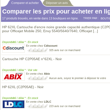
Comparer et acheter
Déposer un avis
Comparer les prix pour acheter en li
17 produits trouvés, en vente dans 13 boutiques en ligne.
TRIER PAR :
BOUTI
HP 62XL Cartouche d'encre noire grande capacité authentique (C2P
pour Officejet Mobile 250, Envy 5540/5640/7640, Officejet
[...]
Disponibilité / délai * : En stock
En vente chez
Cdiscount
325 avis sur ce marchand
Cartouche HP C2P05AE n°62XL - Noir
Disponibilité / délai * : Voir site
En vente chez
Abix
Aucun avis, soyez le premier à déposer le votre
HP 62XL (C2P05AE) - Noir
Disponibilité / délai * : En stock
En vente chez
LDLC
223 avis sur ce marchand