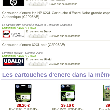
4 avis sur ce marchand
Cartouche d'encre Hp HP 62XL Cartouche d'Encre Noire grande capa
Authentique (C2P05AE)
La garantie d'un achat réussi avec le Contrat de Confiance
Disponibilité / délai * : 5 jours
En vente chez
Darty
159 avis sur ce marchand
Cartouche d'encre 62XL noir (C2P05AE)
Livraison gratuite - Garantie 2 ans
Disponibilité / délai * : 2 jours
En vente chez
Ubaldi
363 avis sur ce marchand
Les cartouches d'encre dans la mê
39,20 €
39,16 €
39
HP n° 963XL (3JA30AE) -
HP n° 950XL (CN045AE) -
Epson Fr