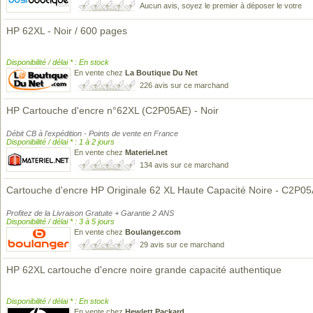
Aucun avis, soyez le premier à déposer le votre
HP 62XL - Noir / 600 pages
Disponibilité / délai * : En stock
En vente chez
La Boutique Du Net
226 avis sur ce marchand
HP Cartouche d'encre n°62XL (C2P05AE) - Noir
Débit CB à l'expédition - Points de vente en France
Disponibilité / délai * : 1 à 2 jours
En vente chez
Materiel.net
134 avis sur ce marchand
Cartouche d'encre HP Originale 62 XL Haute Capacité Noire - C2P0
Profitez de la Livraison Gratuite + Garantie 2 ANS
Disponibilité / délai * : 3 à 5 jours
En vente chez
Boulanger.com
29 avis sur ce marchand
HP 62XL cartouche d'encre noire grande capacité authentique
Disponibilité / délai * : En stock
En vente chez
Hewlett Packard