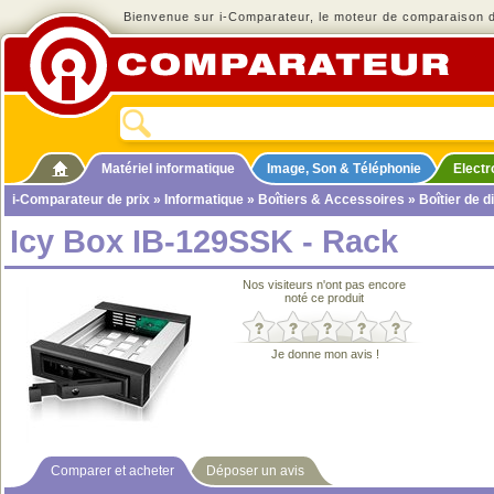
Bienvenue sur i-Comparateur, le moteur de comparaison de
Matériel informatique
Image, Son & Téléphonie
Elect
i-Comparateur de prix
»
Informatique
»
Boîtiers & Accessoires
»
Boîtier de d
Icy Box IB-129SSK - Rack
Nos visiteurs n'ont pas encore
noté ce produit
Je donne mon avis !
Comparer et acheter
Déposer un avis