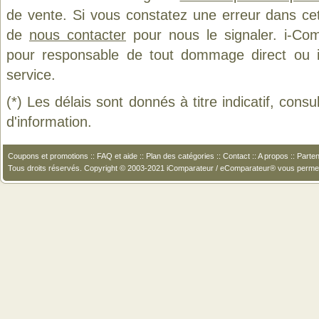
de vente. Si vous constatez une erreur dans ce
de
nous contacter
pour nous le signaler. i-Com
pour responsable de tout dommage direct ou indi
service.
(*) Les délais sont donnés à titre indicatif, cons
d'information.
Coupons et promotions
::
FAQ et aide
::
Plan des catégories
::
Contact
::
A propos
::
Parten
Tous droits réservés. Copyright © 2003-2021 iComparateur / eComparateur® vous perme