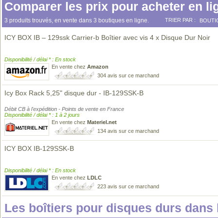
Comparer les prix pour acheter en li
3 produits trouvés, en vente dans 3 boutiques en ligne.
TRIER PAR :
BOUTI
ICY BOX IB – 129ssk Carrier-b Boîtier avec vis 4 x Disque Dur Noir
Disponibilité / délai * : En stock
En vente chez
Amazon
304 avis sur ce marchand
Icy Box Rack 5,25" disque dur - IB-129SSK-B
Débit CB à l'expédition - Points de vente en France
Disponibilité / délai * : 1 à 2 jours
En vente chez
Materiel.net
134 avis sur ce marchand
ICY BOX IB-129SSK-B
Disponibilité / délai * : En stock
En vente chez
LDLC
223 avis sur ce marchand
Les boîtiers pour disques durs dan