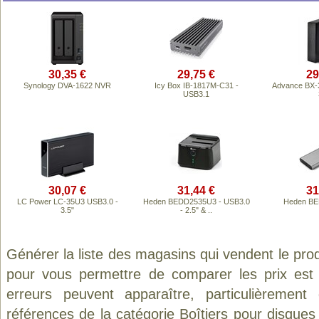
30,35 €
29,75 €
29
Synology DVA-1622 NVR
Icy Box IB-1817M-C31 -
Advance BX-
USB3.1
30,07 €
31,44 €
31
LC Power LC-35U3 USB3.0 -
Heden BEDD2535U3 - USB3.0
Heden B
3.5"
- 2.5" & ..
Générer la liste des magasins qui vendent le pro
pour vous permettre de comparer les prix est
erreurs peuvent apparaître, particulièremen
références de la catégorie
Boîtiers pour disques