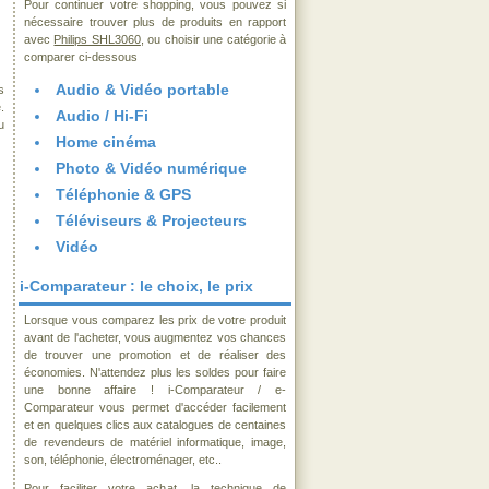
Pour continuer votre shopping, vous pouvez si
nécessaire trouver plus de produits en rapport
avec
Philips SHL3060
, ou choisir une catégorie à
comparer ci-dessous
Audio & Vidéo portable
s
.
Audio / Hi-Fi
u
Home cinéma
Photo & Vidéo numérique
Téléphonie & GPS
Téléviseurs & Projecteurs
Vidéo
i-Comparateur : le choix, le prix
Lorsque vous comparez les prix de votre produit
avant de l'acheter, vous augmentez vos chances
de trouver une promotion et de réaliser des
économies. N'attendez plus les soldes pour faire
une bonne affaire ! i-Comparateur / e-
Comparateur vous permet d'accéder facilement
et en quelques clics aux catalogues de centaines
de revendeurs de matériel informatique, image,
son, téléphonie, électroménager, etc..
Pour faciliter votre achat, la technique de