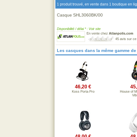
1 produit trouvé, en vente dans 1 boutique en li
Casque SHL3060BK/00
Disponibilité / délai * : Voir site
En vente chez
Atlanpolis.com
45 avis sur c
Les casques dans la même gamme de 
46,20 €
45
Koss Porta Pro
House of Ma
Vib
48,00 €
48