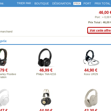
gne.
TRIER PAR :
BOUTIQUE
DÉSIGNATION
PRIX
PORT
PRIX TOTAL
46,00 
Port : + 0,00 
Prix Total : 46,00 
Voir cette offre
e marchand
prix
,79 €
46,99 €
44,90 €
rley Positive
Philips TAA 4216
Koss UR29
ration
,47 €
44,00 €
42,30 €