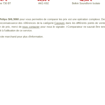
ne 730 BT
AKG K92
Belkin Soundform Isolate
Philips SHL3060
pour vous permettre de comparer les prix est une opération complexe. De
a reconnaissance des références de la catégorie
Casques
dans les différents points de vente
n de prix, merci de
nous contacter
pour nous le signaler. i-Comparateur ne saurait être ten
à l'utilisation de ce service.
le site marchand pour plus d'information.