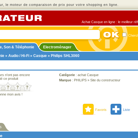
r, le moteur de comparaison de prix pour votre shopping en ligne.
Achat Casque en ligne : le meilleur ré
Cherch
e, Son & Téléphonie
Electroménager
nie
»
Audio / Hi-Fi
»
Casque
» Philips SHL3060
urs n'ont pas encore
Catégorie
:
achat Casque
té ce produit
Marque
:
PHILIPS
»
Site du constructeur
onne mon avis !
Favoris
Liste
s
ne