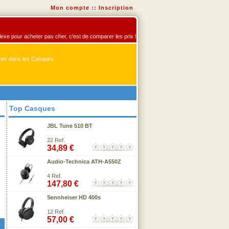
Mon compte
::
Inscription
flexe pour acheter pas cher, c'est de comparer les prix !
er dans les Casques
Top Casques
JBL Tune 510 BT
22 Ref.
34,89 €
Audio-Technica ATH-A550Z
4 Ref.
147,80 €
Sennheiser HD 400s
12 Ref.
57,00 €