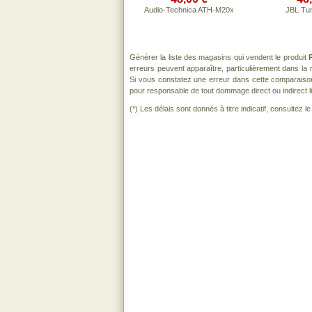
Audio-Technica ATH-M20x
JBL Tu
Générer la liste des magasins qui vendent le produit
erreurs peuvent apparaître, particulièrement dans l
Si vous constatez une erreur dans cette comparaiso
pour responsable de tout dommage direct ou indirect lié 
(*) Les délais sont donnés à titre indicatif, consultez 