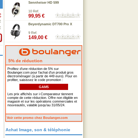
Sennheiser HD 599
10 Ref.
€
99,95 €
€
Beyerdynamic DT700 Pro X
€
9 Ref.
149,00 €
5% de réduction
Profitez d'une réduction de 5% sur
Boulanger.com pour l'achat d'un produit gros
électroménager (à partir de 449 euro). Pour en
profiter, saisissez le code promotion :
GAM5
Les prix affichés sur i-Comparateur tiennent
compte de cette réduction. Offre non éligible en
magasin et sur les opérations commerciales et
nouveautés, valable jusqu'au 31/05/24.
Voir cette promo chez Boulanger.com
Achat Image, son & téléphonie