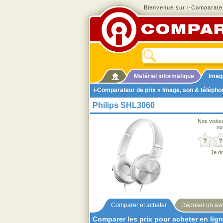
Bienvenue sur i-Comparateu
Matériel informatique
Imag
i-Comparateur de prix
»
Image, son & télépho
Philips SHL3060
Nos visite
no
Je d
Comparer et acheter
Déposer un avi
Comparer les prix pour acheter en lig